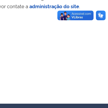
vor contate a
administração do site
.