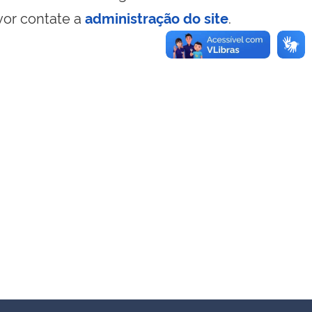
vor contate a
administração do site
.