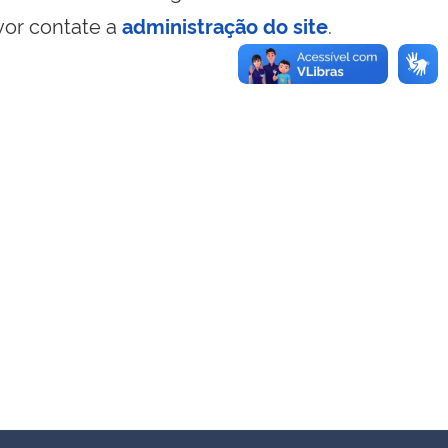
vor contate a
administração do site
.