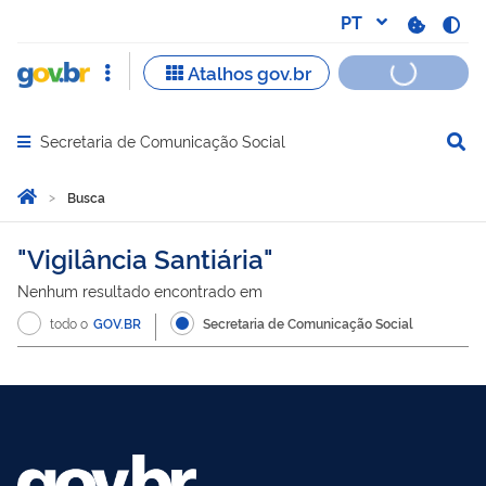
Secretaria de Comunicação Social
Abrir menu principal de navegação
Você está aqui:
Página Inicial
Busca
Busca
Vigilância Santiária
Nenhum resultado encontrado em
todo o
GOV.BR
Secretaria de Comunicação Social