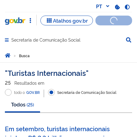
Secretaria de Comunicação Social
Abrir menu principal de navegação
Você está aqui:
Página Inicial
Busca
Busca
Turistas Internacionais
25
Resultado
s
em
todo o
GOV.BR
Secretaria de Comunicação Social
Todos
(
25
)
Em setembro, turistas internacionais