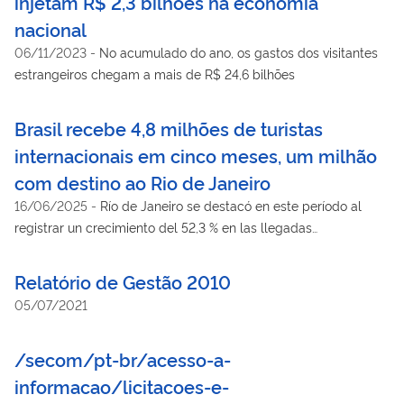
injetam R$ 2,3 bilhões na economia
nacional
06/11/2023
-
No acumulado do ano, os gastos dos visitantes
estrangeiros chegam a mais de R$ 24,6 bilhões
Brasil recebe 4,8 milhões de turistas
internacionais em cinco meses, um milhão
com destino ao Rio de Janeiro
16/06/2025
-
Río de Janeiro se destacó en este período al
registrar un crecimiento del 52,3 % en las llegadas
internacionales entre enero y mayo de 2025, en comparación
con el mismo período del año anterior. En esos meses, se
Relatório de Gestão 2010
celebraron los conciertos de Lady Gaga (2025) y Madonna
05/07/2021
(2024). Foto: Getty Images
/secom/pt-br/acesso-a-
informacao/licitacoes-e-