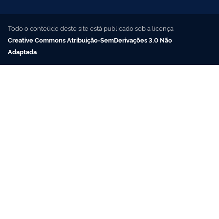
Todo o conteúdo deste site está publicado sob a licença
Creative Commons Atribuição-SemDerivações 3.0 Não
Adaptada
.