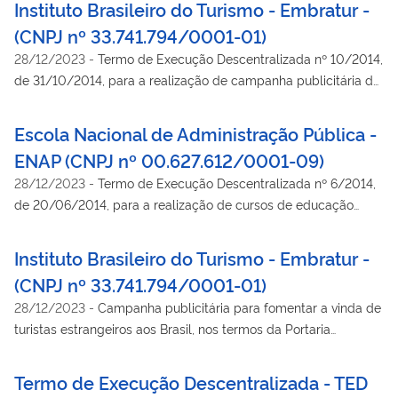
Instituto Brasileiro do Turismo - Embratur -
(CNPJ nº 33.741.794/0001-01)
28/12/2023
-
Termo de Execução Descentralizada nº 10/2014,
de 31/10/2014, para a realização de campanha publicitária de
divulgação do "Turismo Externo pós Copa 2014". Vigência de
31/10/2014 a 31/12/2014.
Escola Nacional de Administração Pública -
ENAP (CNPJ nº 00.627.612/0001-09)
28/12/2023
-
Termo de Execução Descentralizada nº 6/2014,
de 20/06/2014, para a realização de cursos de educação
continuada para desenvolvimento técnico e gerencial,
destinados à capacitação de servidores públicos vinculados à
Instituto Brasileiro do Turismo - Embratur -
SECOM-PR e ao Sistema de Comunicação do Poder Executivo
(CNPJ nº 33.741.794/0001-01)
Federal - SICOM. Vigência de 20/06/2014 a 19/12/2014.
28/12/2023
-
Campanha publicitária para fomentar a vinda de
turistas estrangeiros aos Brasil, nos termos da Portaria
Conjuntiva MP/MF/CGU n° 8/2012 e do Decreto n° 8.180/2013
Termo de Execução Descentralizada - TED