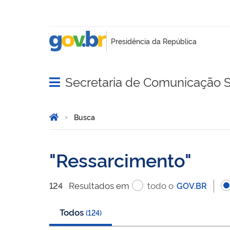
Secretaria de Comunicação S
Abrir menu principal de navegação
Você está aqui:
Página Inicial
Busca
Busca
Ressarcimento
Resultado
s
em
todo o
124
GOV.BR
Todos
(
124
)