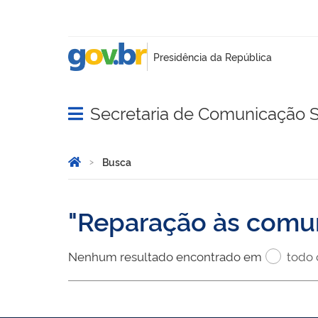
Secretaria de Comunicação S
Abrir menu principal de navegação
Você está aqui:
Página Inicial
Busca
Busca
Reparação às comu
Nenhum resultado encontrado em
todo