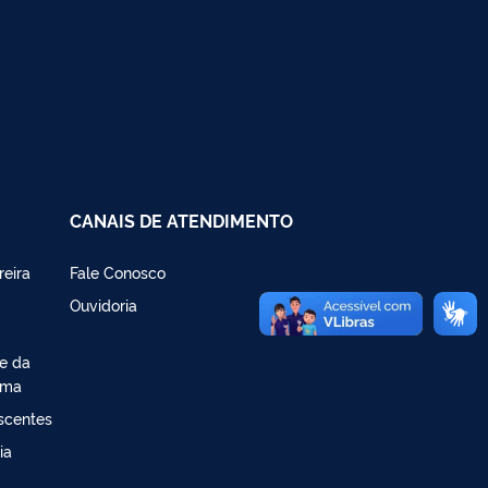
CANAIS DE ATENDIMENTO
reira
Fale Conosco
Ouvidoria
de da
ima
escentes
ia