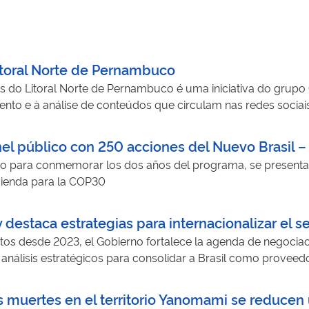
itoral Norte de Pernambuco
is do Litoral Norte de Pernambuco é uma iniciativa do grupo
to e à análise de conteúdos que circulam nas redes sociais 
 de dados, a ferramenta identifica padrões de circulação de 
 de desinformação. Os dados coletados subsidiam pesquisas
nel público con 250 acciones del Nuevo Brasil 
niciativa contribui para o enfrentamento da desinformação a
ro para conmemorar los dos años del programa, se presentar
do intervenções mais estratégicas e alinhadas às demandas lo
acienda para la COP30
gera conhecimento científico aplicado sobre fenômenos com
 de políticas públicas voltadas à comunicação, à cidadania 
 destaca estrategias para internacionalizar el s
s desde 2023, el Gobierno fortalece la agenda de negociaci
 análisis estratégicos para consolidar a Brasil como proveed
las muertes en el territorio Yanomami se reducen