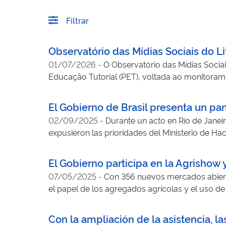
Filtrar
Observatório das Mídias Sociais do L
01/07/2026
-
O Observatório das Mídias Socia
Educação Tutorial (PET), voltada ao monitoramen
artificial, recuperação da informação e ciência
público, com especial atenção à disseminação
El Gobierno de Brasil presenta un pa
comunicacionais desenvolvidas pelo grupo. A i
02/09/2025
-
Durante un acto en Río de Janei
enganosos que circulam no território, permitin
expusieron las prioridades del Ministerio de H
a integridade da informação, o observatório 
para pesquisas acadêmicas e para a formulação
El Gobierno participa en la Agrishow y
07/05/2025
-
Con 356 nuevos mercados abierto
el papel de los agregados agrícolas y el uso de
Con la ampliación de la asistencia, 