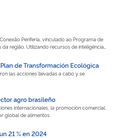
 Conexão Periferia, vinculado ao Programa de
da região. Utilizando recursos de inteligência
conteúdos relacionados a temas de interesse
 e orientam as ações educativas e
– Plan de Transformación Ecológica
o produzir diagnósticos sobre os conteúdos
on las acciones llevadas a cabo y se
cais. Além de fortalecer a educação midiática e
unicacionais contemporâneos, oferecendo dados
digital e ao combate à desinformação.
ector agro brasileño
ones internacionales, la promoción comercial,
or global de alimentos
 un 21 % en 2024