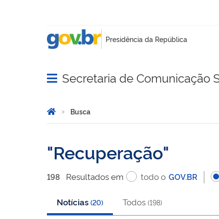
Secretaria de Comunicação S
Abrir menu principal de navegação
Você está aqui:
Página Inicial
Busca
Busca
Recuperação
Resultado
s
em
todo o
198
GOV.BR
Notícias
Todos
(
20
)
(
198
)