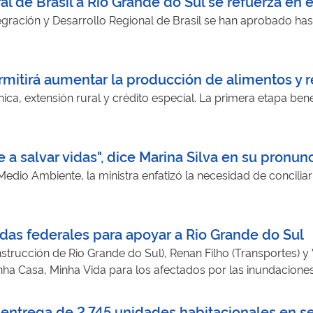
l de Brasil a Rio Grande do Sul se refuerza en 
tegración y Desarrollo Regional de Brasil se han aprobado ha
itirá aumentar la producción de alimentos y re
cnica, extensión rural y crédito especial. La primera etapa ben
a salvar vidas", dice Marina Silva en su pronun
edio Ambiente, la ministra enfatizó la necesidad de conciliar 
das federales para apoyar a Rio Grande do Sul
strucción de Rio Grande do Sul), Renan Filho (Transportes) 
ha Casa, Minha Vida para los afectados por las inundaciones 
 entrega de 2.745 unidades habitacionales en se