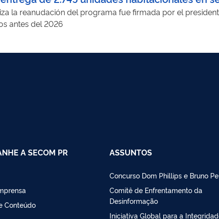
iza la reanudación del programa fue firmada por el presiden
os antes del 2026
NHE A SECOM PR
ASSUNTOS
Concurso Dom Phillips e Bruno Pe
Imprensa
Comitê de Enfrentamento da
Desinformação
de Conteúdo
Iniciativa Global para a Integrida