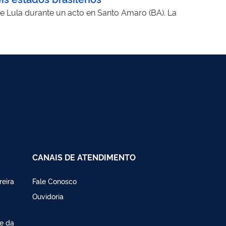
te Lula durante un acto en Santo Amaro (BA). La
CANAIS DE ATENDIMENTO
reira
Fale Conosco
Ouvidoria
de da