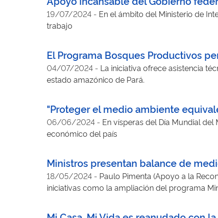
Apoyo incansable del Gobierno federa
19/07/2024
-
En el ámbito del Ministerio de In
trabajo
El Programa Bosques Productivos perm
04/07/2024
-
La iniciativa ofrece asistencia té
estado amazónico de Pará.
"Proteger el medio ambiente equivale 
06/06/2024
-
En vísperas del Día Mundial del M
económico del país
Ministros presentan balance de medi
18/05/2024
-
Paulo Pimenta (Apoyo a la Recon
iniciativas como la ampliación del programa Min
Mi Casa, Mi Vida es reanudado con la