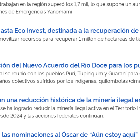
rabajan en la región superó los 1,7 mil, lo que supone un a
iones de Emergencias Yanomami
basta Eco Invest, destinada a la recuperación d
movilizar recursos para recuperar 1 millón de hectáreas de 
ación del Nuevo Acuerdo del Río Doce para los 
l se reunió con los pueblos Puri, Tupiniquim y Guaraní para e
daños colectivos sufridos por los indígenas, quilombolas (cim
 una reducción histórica de la minería ilegal e
e ha logrado reducir la minería ilegal activa en el Territori
sde 2024 y las acciones federales continúan.
n las nominaciones al Óscar de “Aún estoy aquí”