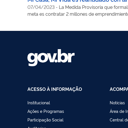
07/04/2023
-
La Medida Provisoria que formal
meta es contratar 2 millones de emprendimient
ACESSO À INFORMAÇÃO
ACOMPA
Institucional
Notícias
Ações e Programas
Área de 
Participação Social
Central 