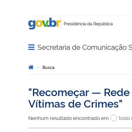
Secretaria de Comunicação S
Abrir menu principal de navegação
Você está aqui:
Página Inicial
Busca
Busca
Recomeçar — Rede d
Vítimas de Crimes
Nenhum resultado encontrado em
todo