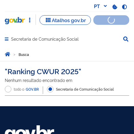
Secretaria de Comunicação Social
Abrir menu principal de navegação
Você está aqui:
Página Inicial
Busca
Busca
Ranking CWUR 2025
Nenhum resultado encontrado em
todo o
GOV.BR
Secretaria de Comunicação Social