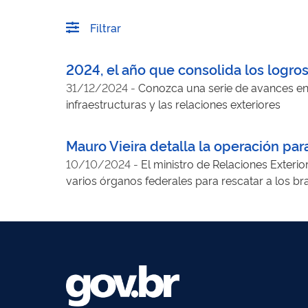
Filtrar
2024, el año que consolida los logro
31/12/2024
-
Conozca una serie de avances en 
infraestructuras y las relaciones exteriores
Mauro Vieira detalla la operación par
10/10/2024
-
El ministro de Relaciones Exterio
varios órganos federales para rescatar a los bra