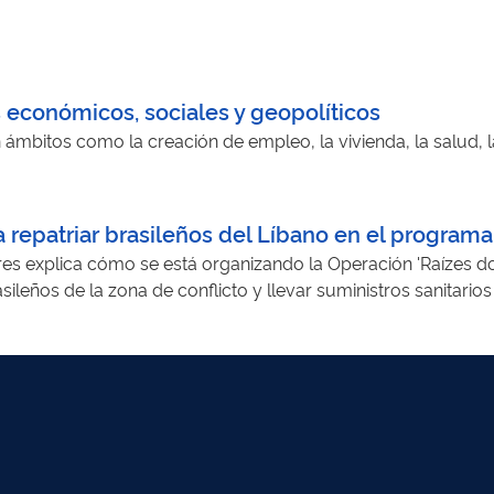
s económicos, sociales y geopolíticos
ámbitos como la creación de empleo, la vivienda, la salud, l
a repatriar brasileños del Líbano en el programa 
res explica cómo se está organizando la Operación 'Raízes do
sileños de la zona de conflicto y llevar suministros sanitario