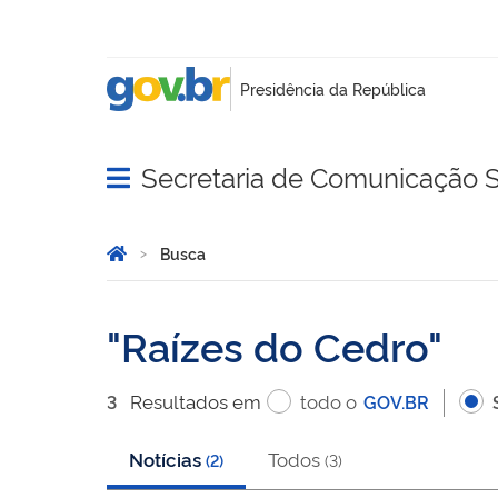
Secretaria de Comunicação S
Abrir menu principal de navegação
Você está aqui:
Página Inicial
Busca
Busca
Raízes do Cedro
Resultado
s
em
todo o
3
GOV.BR
Notícias
Todos
(
2
)
(
3
)