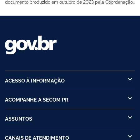
documento produzido em outubro de 2023 pela Coordenação-
Geral de Educação Midiática, do Departamento de Direitos na
Rede e Educação Midiática (Secretaria de Políticas Digitais da
Secretaria de Comunicação Social da Presidência da
República)
ACESSO À INFORMAÇÃO
ACOMPANHE A SECOM PR
ASSUNTOS
CANAIS DE ATENDIMENTO