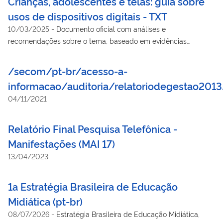
Crianças, adolescentes e telas: guia sobre
usos de dispositivos digitais - TXT
10/03/2025
-
Documento oficial com análises e
recomendações sobre o tema, baseado em evidências
científicas e nas melhores práticas internacionais, inteiramente
comprometido com a construção de um ambiente digital mais
/secom/pt-br/acesso-a-
saudável.
informacao/auditoria/relatoriodegestao2013
04/11/2021
Relatório Final Pesquisa Telefônica -
Manifestações (MAI 17)
13/04/2023
1a Estratégia Brasileira de Educação
Midiática (pt-br)
08/07/2026
-
Estratégia Brasileira de Educação Midiática,