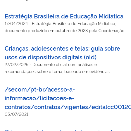
na Periferia a projetos destinados à promoção de direitos da
população periférica.
Estratégia Brasileira de Educação Midiática
17/04/2024
-
Estratégia Brasileira de Educação Midiática,
documento produzido em outubro de 2023 pela Coordenação-
Geral de Educação Midiática, do Departamento de Direitos na
Rede e Educação Midiática (Secretaria de Políticas Digitais da
Crianças, adolescentes e telas: guia sobre
Secretaria de Comunicação Social da Presidência da
usos de dispositivos digitais (old)
República)
27/02/2025
-
Documento oficial com análises e
recomendações sobre o tema, baseado em evidências
científicas e nas melhores práticas internacionais, inteiramente
comprometido com a construção de um ambiente digital mais
/secom/pt-br/acesso-a-
saudável.
informacao/licitacoes-e-
contratos/contratos/vigentes/editalcc0012
05/07/2021