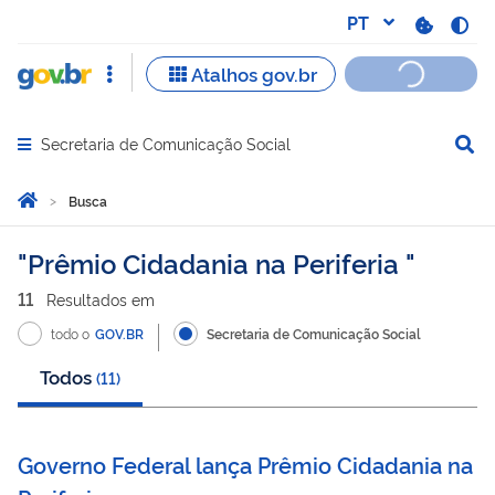
Secretaria de Comunicação Social
Abrir menu principal de navegação
Você está aqui:
Página Inicial
Busca
Busca
Prêmio Cidadania na Periferia
11
Resultado
s
em
todo o
GOV.BR
Secretaria de Comunicação Social
Todos
(
11
)
Governo Federal lança Prêmio Cidadania na