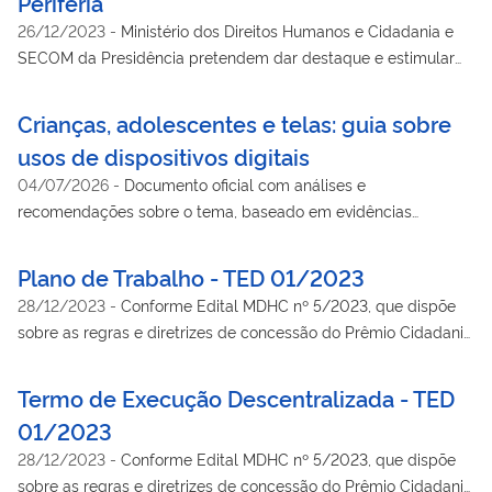
Periferia
26/12/2023
-
Ministério dos Direitos Humanos e Cidadania e
SECOM da Presidência pretendem dar destaque e estimular
ações que desempenham papel relevante na realidade da
população periférica. Serão premiados 120 projetos pelo país
Crianças, adolescentes e telas: guia sobre
usos de dispositivos digitais
04/07/2026
-
Documento oficial com análises e
recomendações sobre o tema, baseado em evidências
científicas e nas melhores práticas internacionais, inteiramente
comprometido com a construção de um ambiente digital mais
Plano de Trabalho - TED 01/2023
saudável.
28/12/2023
-
Conforme Edital MDHC nº 5/2023, que dispõe
sobre as regras e diretrizes de concessão do Prêmio Cidadania
na Periferia a projetos destinados à promoção de direitos da
população periférica.
Termo de Execução Descentralizada - TED
01/2023
28/12/2023
-
Conforme Edital MDHC nº 5/2023, que dispõe
sobre as regras e diretrizes de concessão do Prêmio Cidadania