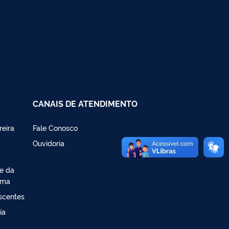
CANAIS DE ATENDIMENTO
reira
Fale Conosco
Ouvidoria
de da
ima
escentes
ia