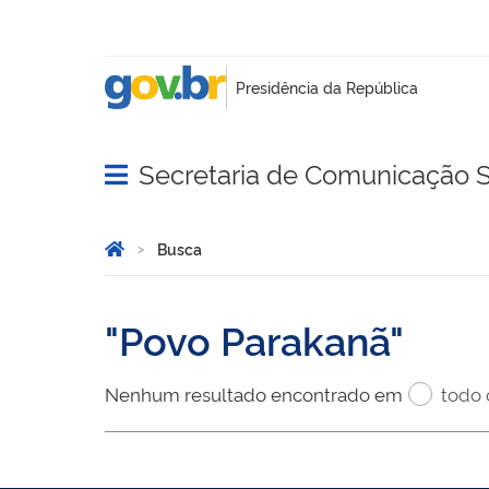
Secretaria de Comunicação S
Abrir menu principal de navegação
Você está aqui:
Página Inicial
Busca
Busca
Povo Parakanã
Nenhum resultado encontrado em
todo