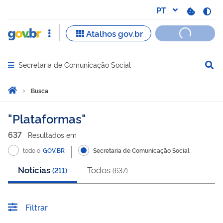
Secretaria de Comunicação Social
Abrir menu principal de navegação
Você está aqui:
Página Inicial
Busca
Busca
Plataformas
637
Resultado
s
em
todo o
GOV.BR
Secretaria de Comunicação Social
Notícias
Todos
(
211
)
(
637
)
Filtrar