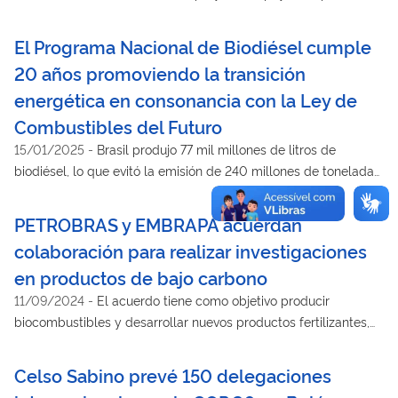
valor total de BRL 3,1 mil millones, de los cuales más de BRL
200 millones solo en 2024
El Programa Nacional de Biodiésel cumple
20 años promoviendo la transición
energética en consonancia con la Ley de
Combustibles del Futuro
15/01/2025
-
Brasil produjo 77 mil millones de litros de
biodiésel, lo que evitó la emisión de 240 millones de toneladas
de CO2 y permitió ahorrar unos USD 38 mil millones en
importaciones
PETROBRAS y EMBRAPA acuerdan
colaboración para realizar investigaciones
en productos de bajo carbono
11/09/2024
-
El acuerdo tiene como objetivo producir
biocombustibles y desarrollar nuevos productos fertilizantes,
basados en materias primas renovables
Celso Sabino prevé 150 delegaciones