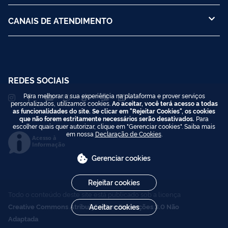
CANAIS DE ATENDIMENTO
REDES SOCIAIS
Para melhorar a sua experiência na plataforma e prover serviços
personalizados, utilizamos cookies.
Ao aceitar, você terá acesso a todas
as funcionalidades do site. Se clicar em "Rejeitar Cookies", os cookies
que não forem estritamente necessários serão desativados.
Para
escolher quais quer autorizar, clique em "Gerenciar cookies". Saiba mais
em nossa
Declaração de Cookies
.
Acesso à
Informação
Gerenciar cookies
Rejeitar cookies
Todo o conteúdo deste site está publicado sob a licença
Creative Commons Atribuição-SemDerivações 3.0 Não
Aceitar cookies
Adaptada
.