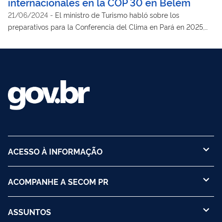
internacionales en la COP 30 en Belém
21/06/2024
-
El ministro de Turismo habló sobre los
preparativos para la Conferencia del Clima en Pará en 2025,
además de abordar las líneas de crédito para el sector
hotelero y el papel del turismo en la recuperación de Rio
Grande do Sul
ACESSO À INFORMAÇÃO
ACOMPANHE A SECOM PR
ASSUNTOS