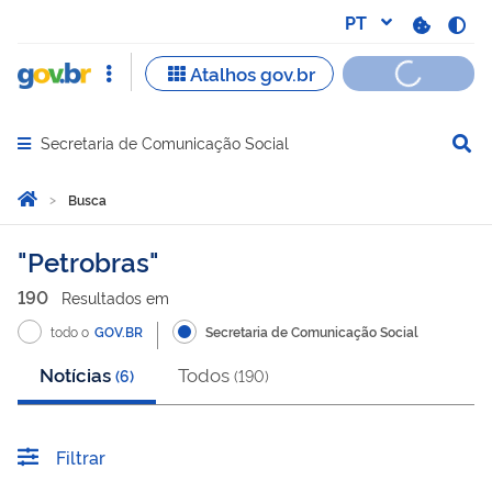
Secretaria de Comunicação Social
Abrir menu principal de navegação
Você está aqui:
Página Inicial
Busca
Busca
Petrobras
190
Resultado
s
em
todo o
GOV.BR
Secretaria de Comunicação Social
Notícias
Todos
(
6
)
(
190
)
Filtrar