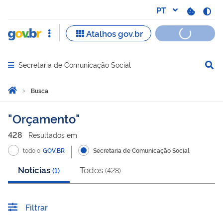
Secretaria de Comunicação Social
Abrir menu principal de navegação
Você está aqui:
Página Inicial
Busca
Busca
Orçamento
428
Resultado
s
em
todo o
GOV.BR
Secretaria de Comunicação Social
Notícias
Todos
(
1
)
(
428
)
Filtrar