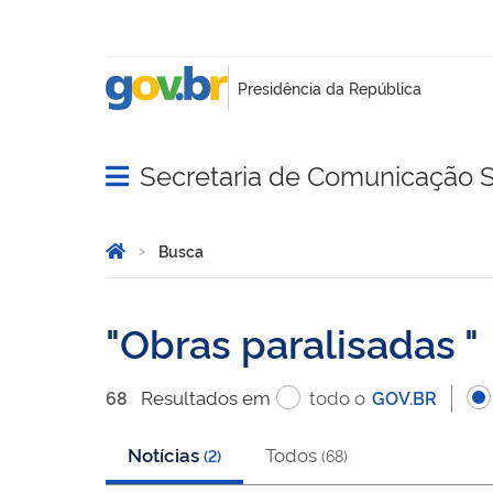
Secretaria de Comunicação S
Abrir menu principal de navegação
Você está aqui:
Página Inicial
Busca
Busca
Obras paralisadas
Resultado
s
em
todo o
68
GOV.BR
Notícias
Todos
(
2
)
(
68
)