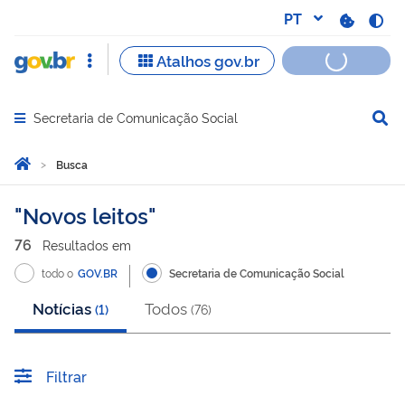
Secretaria de Comunicação Social
Abrir menu principal de navegação
Você está aqui:
Página Inicial
Busca
Busca
Novos leitos
76
Resultado
s
em
todo o
GOV.BR
Secretaria de Comunicação Social
Notícias
Todos
(
1
)
(
76
)
Filtrar