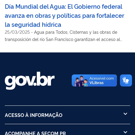
Día Mundial del Agua: El Gobierno federal
avanza en obras y políticas para fortalecer
la seguridad hídrica
25/03/2025
-
Agua para Todos, Cisternas y las obras de
transposición del río San Francisco garantizan el acceso al
agua potable y fortalecen la seguridad hídrica de millones de
brasileños en regiones vulnerables
ACESSO À INFORMAÇÃO
ACOMPANHE A SECOM PR