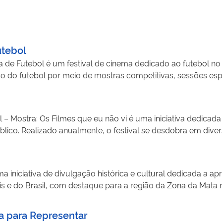
utebol
de Futebol é um festival de cinema dedicado ao futebol no B
rso do futebol por meio de mostras competitivas, sessões es
ecursos de acessibilidade, o festival amplia o acesso à cultu
merciais. Além de valorizar a memória esportiva e incentivar
mação de público para o cinema. A iniciativa alcança difer
 – Mostra: Os Filmes que eu não vi é uma iniciativa dedicad
público infantojuvenil, e oficinas de iniciação audiovisual 
lico. Realizado anualmente, o festival se desdobra em diver
ento do setor cinematográfico brasileiro.
a Engenharia da Produção no Cinema, palestras, debates e açõ
culação e acesso ao cinema. A iniciativa contribui para ampl
ão, estimulando o debate sobre os desafios da distribuição e 
a iniciativa de divulgação histórica e cultural dedicada a 
projeto incentiva a reflexão sobre toda a cadeia produtiva 
ais e do Brasil, com destaque para a região da Zona da Mata 
sidade da produção cinematográfica brasileira.
 diferentes públicos da história local e do patrimônio cultura
a contribui para democratizar o acesso ao conhecimento hist
a para Representar
rmatos digitais contemporâneos e linguagem próxima do públ