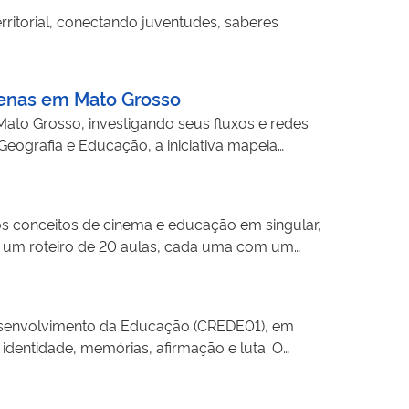
ritorial, conectando juventudes, saberes
enas em Mato Grosso
Mato Grosso, investigando seus fluxos e redes
 Geografia e Educação, a iniciativa mapeia
perfis. Utilizando análise documental, estudos
bilizar os resultados em um site dedicado,
turais.
s conceitos de cinema e educação em singular,
ão um roteiro de 20 aulas, cada uma com um
cação dentro e fora da escola. O curso teve
vo foi aproximar a produção de pesquisa
inguagem, atenção e imaginação, para pensar
Desenvolvimento da Educação (CREDE01), em
identidade, memórias, afirmação e luta. O
 e Fluxos Culturais. OLIVEIRA, João Pacheco de