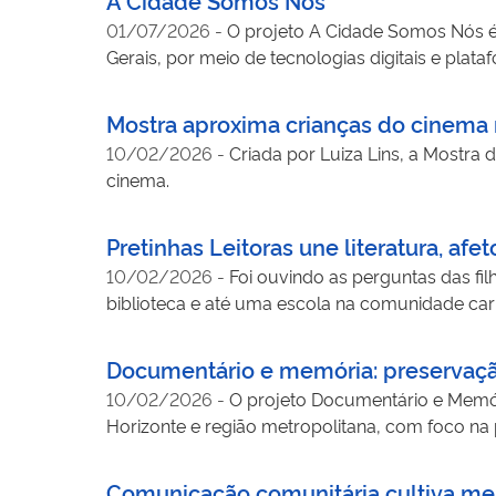
investigar, produzir e divulgar informações sobr
01/07/2026
-
O projeto A Cidade Somos Nós é 
campo e práticas de educação midiática, tran
Gerais, por meio de tecnologias digitais e pl
amplia o acesso da comunidade a temas histori
registro e difusão da memória local, articuland
imagens e ações educativas com escolas e insti
Mostra aproxima crianças do cinema
Nós fortalece o vínculo dos participantes com o
10/02/2026
-
Criada por Luiza Lins, a Mostra 
habilidades digitais críticas e contribui para d
cinema.
nos espaços digitais.
Pretinhas Leitoras une literatura, afe
10/02/2026
-
Foi ouvindo as perguntas das fil
biblioteca e até uma escola na comunidade car
Documentário e memória: preservação
10/02/2026
-
O projeto Documentário e Memór
Horizonte e região metropolitana, com foco na
Museu da Imagem e do Som (MIS), a formação ab
imagens. Com aulas expositivas, visita ao MIS 
Comunicação comunitária cultiva me