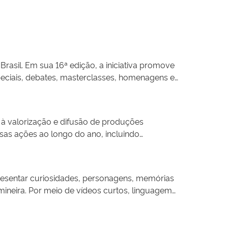
rasil. Em sua 16ª edição, a iniciativa promove
peciais, debates, masterclasses, homenagens e
ra e fortalece a circulação de uma
 a produção de filmes sobre futebol, o
entes gerações e perfis sociais por meio de
a à valorização e difusão de produções
para jovens, contribuindo para a democratização
sas ações ao longo do ano, incluindo
es formativas em diferentes territórios do
iar a visibilidade de obras que frequentemente
preservação audiovisual. Além de fortalecer a
apresentar curiosidades, personagens, memórias
do cinema, do desenvolvimento à circulação das
mineira. Por meio de vídeos curtos, linguagem
l, valorizando tradições, identidades regionais e
órico, ampliando sua circulação para além dos
ico jovem, o projeto estimula a curiosidade, o