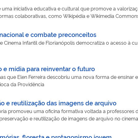
e direitos, memória, cultura e justiça social. A iniciativa ta
uma iniciativa educativa e cultural que promove a valoriz
sformando a escola em um espaço de escuta, investigação e
ataformas colaborativas, como Wikipédia e Wikimedia Common
camente silenciados.
o educação, cultura digital e conhecimento livre em oficinas 
tuições culturais. Ao ampliar a presença do patrimônio cult
 nacional e combate preconceitos
 território e sua história. A iniciativa promove protagonismo
de Cinema Infantil de Florianópolis democratiza o acesso à c
emocratizar o acesso à informação, preservar a memória local e 
to e mídia para reinventar o futuro
has que Elen Ferreira descobriu uma nova forma de ensinar e 
ioca da Providência
 e reutilização das imagens de arquivo
ia promoveu uma oficina formativa voltada a professores d
 preservação e reutilização de imagens de arquivo no cinem
ordou o valor histórico e estético dos acervos audiovisua
e sessões de cinema nas escolas, o projeto estimulou reflexõ
mórias, floresta e protagonismo jovem