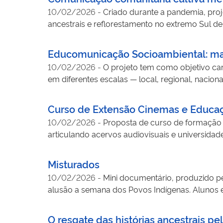
cinematográfica, fortalecendo o vínculo entre e
10/02/2026
-
Criado durante a pandemia, proj
ancestrais e reflorestamento no extremo Sul de
Educomunicação Socioambiental: ma
10/02/2026
-
O projeto tem como objetivo car
em diferentes escalas — local, regional, naciona
territórios, identifica comunicadores indígenas
comparados e formulários online, o projeto bus
Curso de Extensão Cinemas e Educa
fortalecendo a visibilidade, a memória e o pr
10/02/2026
-
Proposta de curso de formação 
articulando acervos audiovisuais e universid
tema e professor que, ao longo da sua formaç
como público-alvo docentes de educação básica
Misturados
universitária à comunidade. As discussões abo
10/02/2026
-
Mini documentário, produzido p
nesses vínculos desde o cinematógrafo até a intel
alusão a semana dos Povos Indígenas. Alunos e
argumento foi extraído do texto: Uma etnologia 
(1998). O "minidoc", oferece subsídios para vári
O resgate das histórias ancestrais pe