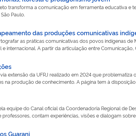
ducação, cultura e patrimônio audiovisual.
eto transforma a comunicação em ferramenta educativa e ter
 São Paulo.
peamento das produções comunicativas indíg
tografar as práticas comunicativas dos povos indígenas de 
l e internacional. A partir da articulação entre Comunicação,
 e documenta suas histórias de vida por meio de entrevistas e 
ca valorizar a diversidade comunicacional indígena e disponi
ções
otagonismo desses comunicadores em seus contextos sociocul
via extensão da UFRJ realizado em 2024 que problematiza o
ades na produção de conhecimento. A página tem à disposiç
ão acadêmica, pesquisa modos de relação entre cinema e edu
, estudantes de pedagogia e outras licenciaturas. O objeti
rdaram cinemas e educações, história e futuro, memória e l
ela equipe do Canal oficial da Coordenadoria Regional de 
igência artificial.
 professores, contam experiências, visões e dialogam sobre 
dos “Índios Misturados" Situação Colonial, Territorialização
os debates dentro e fora das salas de aula.
los Guarani