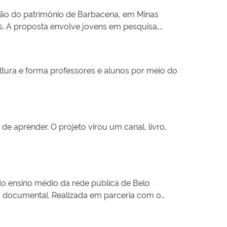
mbém realiza rodas de conversa, pesquisas de
ação do patrimônio de Barbacena, em Minas
 intervenção social, ao mesmo tempo que
s. A proposta envolve jovens em pesquisa,
formativas, editatonas, produção de textos,
ural de Barbacena na internet, A Cidade Somos
 juvenil, estimula o desenvolvimento de
ultura e forma professores e alunos por meio do
inserir narrativas muitas vezes invisibilizadas
de aprender. O projeto virou um canal, livro,
o ensino médio da rede pública de Belo
a documental. Realizada em parceria com o
is, incentivando o uso pedagógico dessas
es sobre memória, história e linguagem