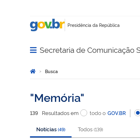
Secretaria de Comunicação S
Abrir menu principal de navegação
Você está aqui:
Página Inicial
Busca
Busca
Memória
Resultado
s
em
todo o
139
GOV.BR
Notícias
Todos
(
49
)
(
139
)