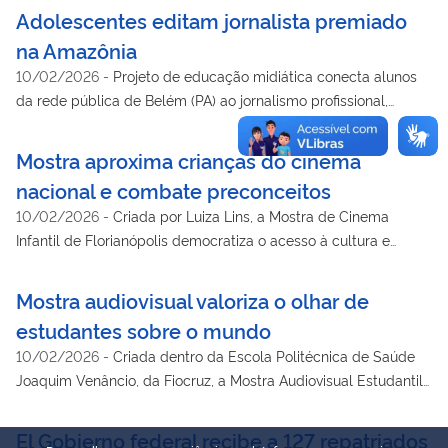
Adolescentes editam jornalista premiado
na Amazônia
10/02/2026
-
Projeto de educação midiática conecta alunos
da rede pública de Belém (PA) ao jornalismo profissional,
promovendo revisão crítica de textos do portal Amazônia Vox.
Mostra aproxima crianças do cinema
nacional e combate preconceitos
10/02/2026
-
Criada por Luiza Lins, a Mostra de Cinema
Infantil de Florianópolis democratiza o acesso à cultura e
forma professores e alunos por meio do cinema.
Mostra audiovisual valoriza o olhar de
estudantes sobre o mundo
10/02/2026
-
Criada dentro da Escola Politécnica de Saúde
Joaquim Venâncio, da Fiocruz, a Mostra Audiovisual Estudantil
promove educação midiática crítica e cultural, conectando
alunos e professores à produção de sentido por meio da
El Gobierno federal recibe a 127 repatriados