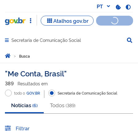
Secretaria de Comunicação Social
Abrir menu principal de navegação
Você está aqui:
Página Inicial
Busca
Busca
Me Conta, Brasil
389
Resultado
s
em
todo o
GOV.BR
Secretaria de Comunicação Social
Notícias
Todos
(
6
)
(
389
)
Filtrar