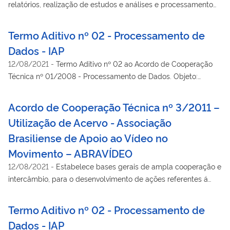
relatórios, realização de estudos e análises e processamento
de dados referentes às veiculações publicitárias autorizadas
pelas agências de propaganda, por ordem e conta de
Termo Aditivo nº 02 - Processamento de
anunciantes do Poder Executivo federal. Vigência atual:
Dados - IAP
29/10/2013 a 28/10/2015
12/08/2021
-
Termo Aditivo nº 02 ao Acordo de Cooperação
Técnica nº 01/2008 - Processamento de Dados. Objeto:
Desenvolvimento, implantação e preparo de relatórios,
realização de estudos e análises e processamento de dados
Acordo de Cooperação Técnica nº 3/2011 –
referentes ás veiculações publicitárias autorizadas pelas
Utilização de Acervo - Associação
agências de propaganda, por ordem e conta de anunciantes
Brasiliense de Apoio ao Vídeo no
do Poder Executivo Federal
Movimento – ABRAVÍDEO
12/08/2021
-
Estabelece bases gerais de ampla cooperação e
intercâmbio, para o desenvolvimento de ações referentes á
utilização pela SECOM, no portal Brasil, de acervo fotográfico,
acervo radiofônico, vídeos e publicações realizadas pela
Termo Aditivo nº 02 - Processamento de
ABRAVÍDEO.
Dados - IAP