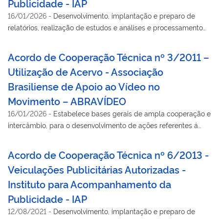
Publicidade - IAP
16/01/2026
-
Desenvolvimento, implantação e preparo de
relatórios, realização de estudos e análises e processamento
de dados referentes às veiculações publicitárias autorizadas
pelas agências de propaganda, por ordem e conta de
Acordo de Cooperação Técnica nº 3/2011 –
anunciantes do Poder Executivo federal. Vigência atual:
Utilização de Acervo - Associação
29/10/2013 a 28/10/2015
Brasiliense de Apoio ao Vídeo no
Movimento – ABRAVÍDEO
16/01/2026
-
Estabelece bases gerais de ampla cooperação e
intercâmbio, para o desenvolvimento de ações referentes á
utilização pela SECOM, no portal Brasil, de acervo fotográfico,
acervo radiofônico, vídeos e publicações realizadas pela
Acordo de Cooperação Técnica nº 6/2013 -
ABRAVÍDEO.
Veiculações Publicitárias Autorizadas -
Instituto para Acompanhamento da
Publicidade - IAP
12/08/2021
-
Desenvolvimento, implantação e preparo de