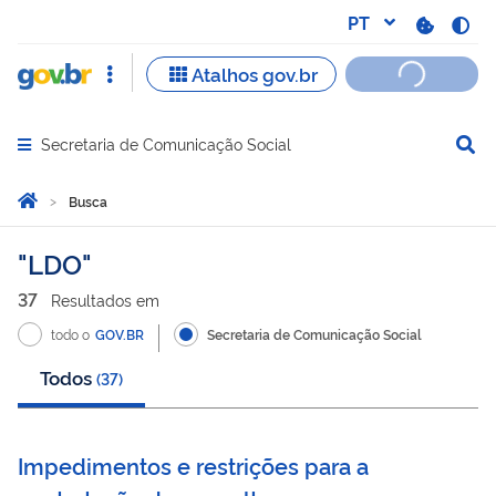
Secretaria de Comunicação Social
Abrir menu principal de navegação
Você está aqui:
Página Inicial
Busca
Busca
LDO
37
Resultado
s
em
todo o
GOV.BR
Secretaria de Comunicação Social
Todos
(
37
)
Impedimentos e restrições para a