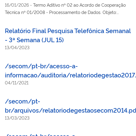
16/01/2026
-
Termo Aditivo nº 02 ao Acordo de Cooperação
Técnica nº 01/2008 - Processamento de Dados. Objeto:
Desenvolvimento, implantação e preparo de relatórios,
realização de estudos e análises e processamento de dados
Relatório Final Pesquisa Telefônica Semanal
referentes ás veiculações publicitárias autorizadas pelas
- 3ª Semana (JUL 15)
agências de propaganda, por ordem e conta de anunciantes
13/04/2023
do Poder Executivo Federal
/secom/pt-br/acesso-a-
informacao/auditoria/relatoriodegestao2017
04/11/2021
/secom/pt-
br/arquivos/relatoriodegestaosecom2014.p
13/03/2023
/secom/pt-br/acesso-a-