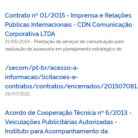
Contrato nº 01/2015 - Imprensa e Relações
Públicas Internacionais - CDN Comunicação
Corporativa LTDA
21/06/2024
-
Prestação de serviços de comunicação para
realização de assessoria em planejamento estratégico de
comunicação, no relacionamento com a imprensa internacional
e em relações públicas no exterior. Vigência: 16/01/2015 a
/secom/pt-br/acesso-a-
16/01/2016.
informacao/licitacoes-e-
contratos/contratos/encerrados/201507081
06/07/2021
Acordo de Cooperação Técnica nº 6/2013 -
Veiculações Publicitárias Autorizadas -
Instituto para Acompanhamento da