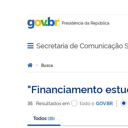
Secretaria de Comunicação S
Abrir menu principal de navegação
Você está aqui:
Página Inicial
Busca
Busca
Financiamento estu
Resultado
s
em
todo o
35
GOV.BR
Todos
(
35
)