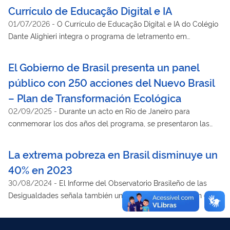
Currículo de Educação Digital e IA
01/07/2026
-
O Currículo de Educação Digital e IA do Colégio
Dante Alighieri integra o programa de letramento em
inteligência artificial ao currículo de educação digital,
abrangendo o ensino fundamental e o ensino médio. A
El Gobierno de Brasil presenta un panel
iniciativa tem como objetivo promover o uso ético e crítico das
público con 250 acciones del Nuevo Brasil
tecnologias por meio de uma estrutura curricular organizada
– Plan de Transformación Ecológica
de forma verticalizada. O currículo é desenvolvido a partir de
eixos como pensamento computacional, cultura digital,
02/09/2025
-
Durante un acto en Río de Janeiro para
tecnologia digital, tecnologia e sociedade e letramento
conmemorar los dos años del programa, se presentaron las
midiático. Esses temas orientam a formação dos estudantes ao
acciones llevadas a cabo y se expusieron las prioridades del
longo de sua trajetória escolar, articulando aspectos técnicos,
Ministerio de Hacienda para la COP30
La extrema pobreza en Brasil disminuye un
sociais e críticos relacionados ao uso das tecnologias digitais.
40% en 2023
A iniciativa contribui para o desenvolvimento de competências
30/08/2024
-
El Informe del Observatorio Brasileño de las
relacionadas a análise e interpretação de dados,
Desigualdades señala también una reducción del 20% en el
reconhecimento de padrões e pensamento crítico. Também
desempleo y un aumento real en el rendimiento promedio del
aborda temas como identificação de fake news e deepfakes, e
8,3%
a citação ética de conteúdos gerados por inteligência artificial,