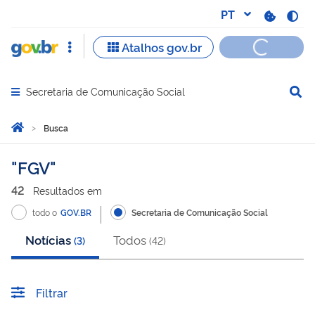
Secretaria de Comunicação Social
Abrir menu principal de navegação
Você está aqui:
Página Inicial
Busca
Busca
FGV
42
Resultado
s
em
todo o
GOV.BR
Secretaria de Comunicação Social
Notícias
Todos
(
3
)
(
42
)
Filtrar