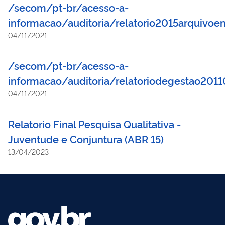
/secom/pt-br/acesso-a-
informacao/auditoria/relatorio2015arquivoe
04/11/2021
/secom/pt-br/acesso-a-
informacao/auditoria/relatoriodegestao201
04/11/2021
Relatorio Final Pesquisa Qualitativa -
Juventude e Conjuntura (ABR 15)
13/04/2023