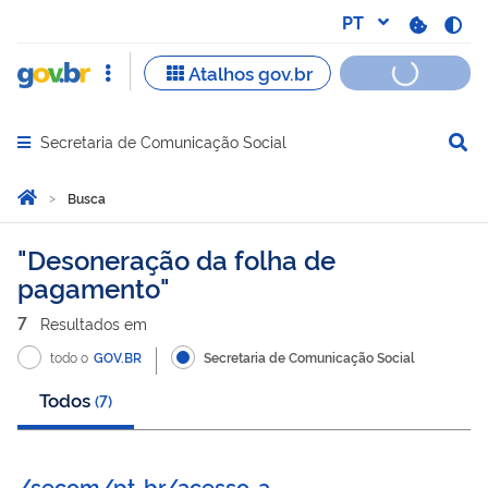
Secretaria de Comunicação Social
Abrir menu principal de navegação
Você está aqui:
Página Inicial
Busca
Busca
Desoneração da folha de
pagamento
7
Resultado
s
em
todo o
GOV.BR
Secretaria de Comunicação Social
Todos
(
7
)
/secom/pt-br/acesso-a-