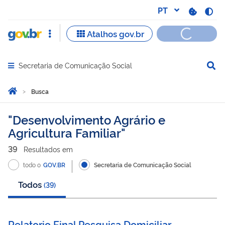
Secretaria de Comunicação Social
Abrir menu principal de navegação
Você está aqui:
Página Inicial
Busca
Busca
Desenvolvimento Agrário e
Agricultura Familiar
39
Resultado
s
em
todo o
GOV.BR
Secretaria de Comunicação Social
Todos
(
39
)
Relatorio Final Pesquisa Domiciliar