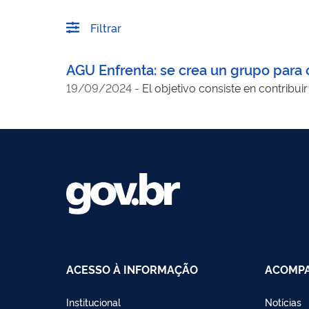
Filtrar
AGU Enfrenta: se crea un grupo para 
19/09/2024
-
El objetivo consiste en contribui
ACESSO À INFORMAÇÃO
ACOMPA
Institucional
Notícias