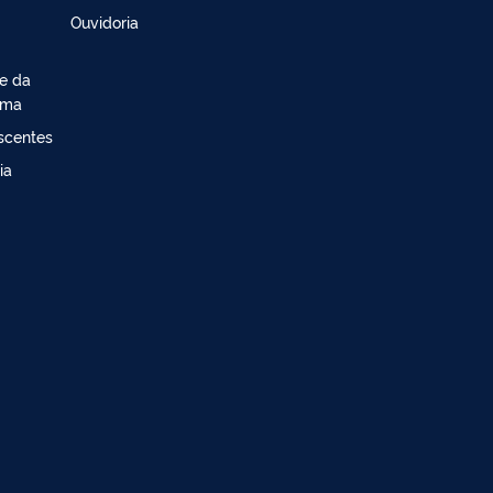
Ouvidoria
de da
ima
escentes
ia