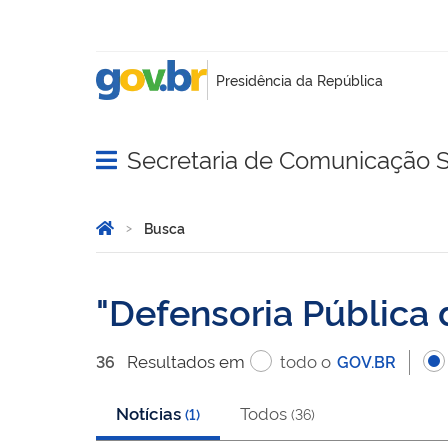
Secretaria de Comunicação S
Abrir menu principal de navegação
Você está aqui:
Página Inicial
Busca
Busca
Defensoria Pública 
Resultado
s
em
todo o
36
GOV.BR
Notícias
Todos
(
1
)
(
36
)