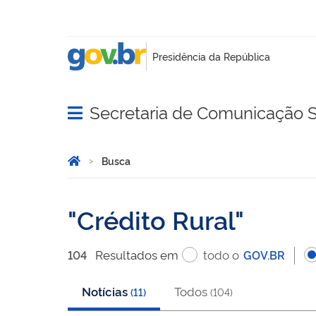
Secretaria de Comunicação S
Abrir menu principal de navegação
Você está aqui:
Página Inicial
Busca
Busca
Crédito Rural
Resultado
s
em
todo o
104
GOV.BR
Notícias
Todos
(
11
)
(
104
)