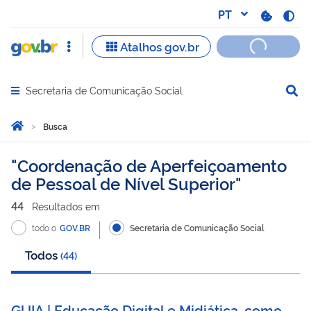
Secretaria de Comunicação Social
Abrir menu principal de navegação
Você está aqui:
Página Inicial
Busca
Busca
Coordenação de Aperfeiçoamento
de Pessoal de Nível Superior
44
Resultado
s
em
todo o
GOV.BR
Secretaria de Comunicação Social
Todos
(
44
)
GUIA | Educação Digital e Midiática, como