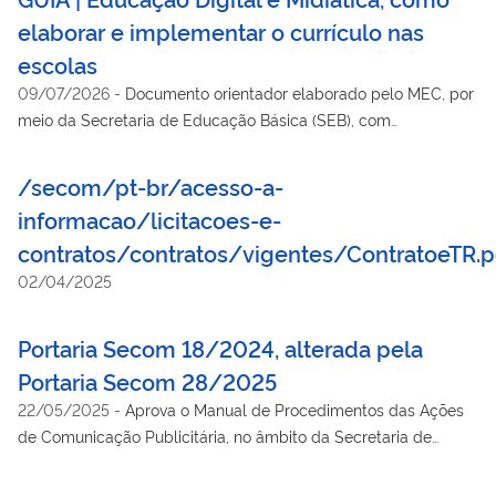
elaborar e implementar o currículo nas
escolas
09/07/2026
-
Documento orientador elaborado pelo MEC, por
meio da Secretaria de Educação Básica (SEB), com
colaboração da Secretaria de Políticas Digitais (SPDIGI) da
Secretaria de Comunicação Social da PR (SECOM), para apoiar
/secom/pt-br/acesso-a-
as lideranças educacionais no processo de tomada de decisão
informacao/licitacoes-e-
para a implementação de políticas educacionais para garantia
contratos/contratos/vigentes/ContratoeTR.
dos direitos de aprendizagem relacionados à Educação Digital
e Midiática.
02/04/2025
Portaria Secom 18/2024, alterada pela
Portaria Secom 28/2025
22/05/2025
-
Aprova o Manual de Procedimentos das Ações
de Comunicação Publicitária, no âmbito da Secretaria de
Comunicação Social da Presidência da República (Secom PR)