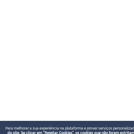
Para melhorar a sua experiência na plataforma e prover serviços personalizad
do site. Se clicar em "Rejeitar Cookies", os cookies que não forem estrit