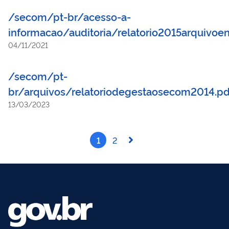
/secom/pt-br/acesso-a-
informacao/auditoria/relatorio2015arquivoe
04/11/2021
/secom/pt-
br/arquivos/relatoriodegestaosecom2014.p
13/03/2023
1
2