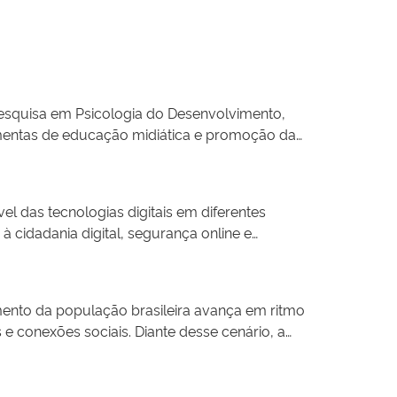
esquisa em Psicologia do Desenvolvimento,
rramentas de educação midiática e promoção da
 abordando temas como comportamento digital,
ofônicos e conteúdos educativos, o Mente
re o consumo de mídias e promove o uso mais
el das tecnologias digitais em diferentes
ão e fortalecer o vínculo entre universidade e
 cidadania digital, segurança online e
ormação social.
uem o uso orientado de plataformas
elacionadas à exposição indevida, desinformação
 está a comissão “OAB Vai à Escola”, da Ordem
mento da população brasileira avança em ritmo
esponsabilidade jurídica e prevenção ao
 e conexões sociais. Diante desse cenário, a
tuar no ambiente digital de maneira ética,
omia, pertencimento e qualidade de vida. Ao
ne, os estudantes desenvolvem maior senso
e Mato Grosso do Sul e, atualmente, expande
l com linguagem acessível, metodologia lúdica e