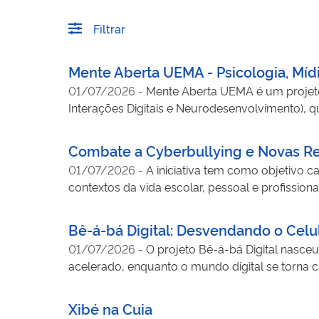
Filtrar
Mente Aberta UEMA - Psicologia, Mí
01/07/2026
-
Mente Aberta UEMA é um projeto
Interações Digitais e Neurodesenvolvimento), q
saúde mental. A iniciativa traduz conheciment
ansiedade, uso de redes sociais, desenvolvime
Combate a Cyberbullying e Novas Re
Aberta UEMA amplia o acesso da população a i
01/07/2026
-
A iniciativa tem como objetivo ca
saudável das tecnologias. A iniciativa contribu
contextos da vida escolar, pessoal e profission
comunidade, usando a rádio como tecnologia s
compreensão dos impactos sociais e legais do 
tecnológicas, apresentação de casos reais sobre
Bê-á-bá Digital: Desvendando o Celu
e cyberbullying, além da realização de palestr
01/07/2026
-
O projeto Bê-á-bá Digital nasce
dos Advogados do Brasil, subseção de Campinas,
acelerado, enquanto o mundo digital se torna ca
cyberbullying. O projeto contribui para formar 
iniciativa assumiu o compromisso de aproximar
segura e responsável. Ao compreenderem os ri
longo de seis anos de atuação, o projeto já a
crítico em relação ao uso das redes sociais, p
Xibé na Cuia
suas ações para a região Amazônica. Sua princip