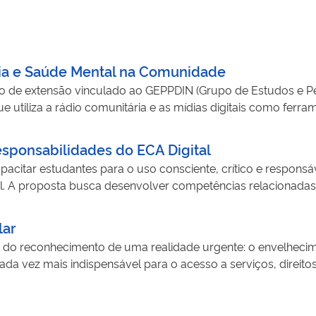
dia e Saúde Mental na Comunidade
 de extensão vinculado ao GEPPDIN (Grupo de Estudos e P
ue utiliza a rádio comunitária e as mídias digitais como fe
os científicos da Psicologia para uma linguagem acessível,
nto humano e cidadania digital. Por meio de programas radi
sponsabilidades do ECA Digital
nformações confiáveis, estimula o pensamento crítico sob
pacitar estudantes para o uso consciente, crítico e responsáv
i para prevenir sofrimentos psíquicos, combater a desinformaç
al. A proposta busca desenvolver competências relacionadas à
ocial para democratizar o conhecimento e promover transf
uso inadequado das plataformas digitais. As atividades incl
 erros e riscos no ambiente digital, análise de situações r
lar
as com profissionais externos. Entre os parceiros envolvidos
u do reconhecimento de uma realidade urgente: o envelheci
 que contribui com orientações sobre legislação digital, r
da vez mais indispensável para o acesso a serviços, direitos
crianças e adolescentes mais conscientes e preparados para a
 pessoas idosas das tecnologias digitais, promovendo auton
scos e consequências legais de determinadas práticas onli
tendeu centenas de idosos nos estados do Rio Grande do Sul 
lataformas digitais e compartilhamento de informações.
al estratégia é a oferta de oficinas de alfabetização digita