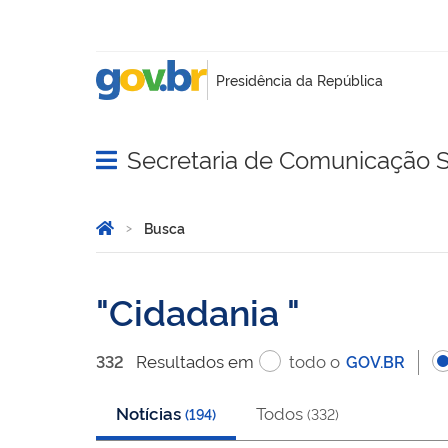
Secretaria de Comunicação S
Abrir menu principal de navegação
Você está aqui:
Página Inicial
Busca
Busca
Cidadania
Resultado
s
em
todo o
332
GOV.BR
Notícias
Todos
(
194
)
(
332
)