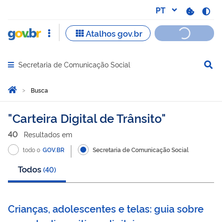
Secretaria de Comunicação Social
Abrir menu principal de navegação
Você está aqui:
Página Inicial
Busca
Busca
Carteira Digital de Trânsito
40
Resultado
s
em
todo o
GOV.BR
Secretaria de Comunicação Social
Todos
(
40
)
Crianças, adolescentes e telas: guia sobre