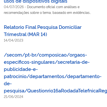
usos de dispositivos digitais
04/07/2026
-
Documento oficial com análises e
recomendações sobre o tema, baseado em evidências
científicas e nas melhores práticas internacionais, inteiramente
comprometido com a construção de um ambiente digital mais
Relatorio Final Pesquisa Domiciliar
saudável.
Trimestral (MAR 14)
14/04/2023
/secom/pt-br/composicao/orgaos-
especificos-singulares/secretaria-de-
publicidade-e-
patrocinio/departamentos/departamento-
de-
pesquisa/Questionrio16aRodadaTelefnicaRe
21/06/2024