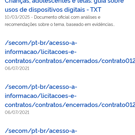
usos de dispositivos digitais - TXT
10/03/2025
-
Documento oficial com análises e
recomendações sobre o tema, baseado em evidências
científicas e nas melhores práticas internacionais, inteiramente
comprometido com a construção de um ambiente digital mais
/secom/pt-br/acesso-a-
saudável.
informacao/licitacoes-e-
contratos/contratos/encerrados/contrato01
06/07/2021
/secom/pt-br/acesso-a-
informacao/licitacoes-e-
contratos/contratos/encerrados/contrato01
06/07/2021
/secom/pt-br/acesso-a-