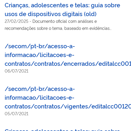
Crianças, adolescentes e telas: guia sobre
usos de dispositivos digitais (old)
27/02/2025
-
Documento oficial com análises e
recomendações sobre o tema, baseado em evidências
científicas e nas melhores práticas internacionais, inteiramente
comprometido com a construção de um ambiente digital mais
/secom/pt-br/acesso-a-
saudável.
informacao/licitacoes-e-
contratos/contratos/encerrados/editalcc00
06/07/2021
/secom/pt-br/acesso-a-
informacao/licitacoes-e-
contratos/contratos/vigentes/editalcc0012
05/07/2021
Crianças, adolescentes e telas: guia sobre