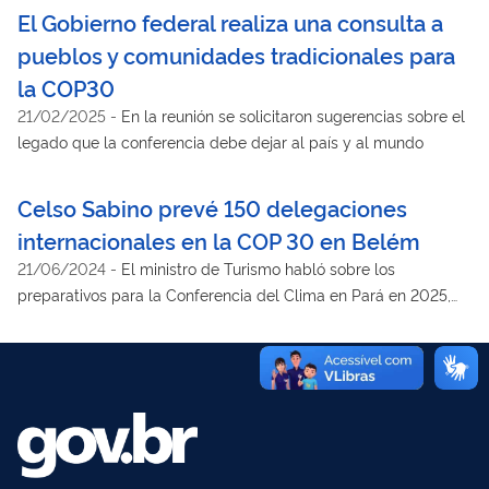
El Gobierno federal realiza una consulta a
pueblos y comunidades tradicionales para
la COP30
21/02/2025
-
En la reunión se solicitaron sugerencias sobre el
legado que la conferencia debe dejar al país y al mundo
Celso Sabino prevé 150 delegaciones
internacionales en la COP 30 en Belém
21/06/2024
-
El ministro de Turismo habló sobre los
preparativos para la Conferencia del Clima en Pará en 2025,
además de abordar las líneas de crédito para el sector
hotelero y el papel del turismo en la recuperación de Rio
Grande do Sul