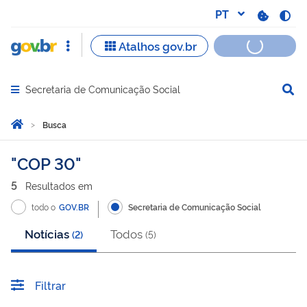
Secretaria de Comunicação Social
Abrir menu principal de navegação
Você está aqui:
Página Inicial
Busca
Busca
COP 30
5
Resultado
s
em
todo o
GOV.BR
Secretaria de Comunicação Social
Notícias
Todos
(
2
)
(
5
)
Filtrar