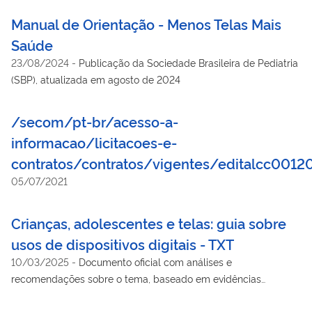
comprometido com a construção de um ambiente digital mais
Manual de Orientação - Menos Telas Mais
saudável.
Saúde
23/08/2024
-
Publicação da Sociedade Brasileira de Pediatria
(SBP), atualizada em agosto de 2024
/secom/pt-br/acesso-a-
informacao/licitacoes-e-
contratos/contratos/vigentes/editalcc0012
05/07/2021
Crianças, adolescentes e telas: guia sobre
usos de dispositivos digitais - TXT
10/03/2025
-
Documento oficial com análises e
recomendações sobre o tema, baseado em evidências
científicas e nas melhores práticas internacionais, inteiramente
comprometido com a construção de um ambiente digital mais