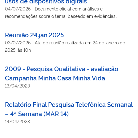
usos de dispositivos digitais
04/07/2026
-
Documento oficial com análises e
recomendações sobre o tema, baseado em evidências
científicas e nas melhores práticas internacionais, inteiramente
comprometido com a construção de um ambiente digital mais
Reunião 24.jan.2025
saudável.
03/07/2026
-
Ata de reunião realizada em 24 de janeiro de
2025, às 10h
2009 - Pesquisa Qualitativa - avaliação
Campanha Minha Casa Minha Vida
13/04/2023
Relatório Final Pesquisa Telefônica Semanal
– 4ª Semana (MAR 14)
14/04/2023