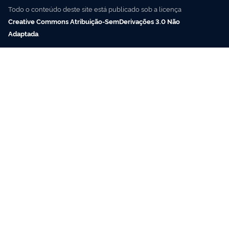
Todo o conteúdo deste site está publicado sob a licença
Creative Commons Atribuição-SemDerivações 3.0 Não
Adaptada
.