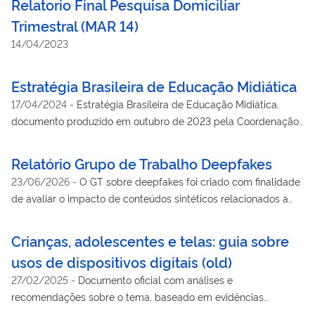
Relatorio Final Pesquisa Domiciliar
Trimestral (MAR 14)
14/04/2023
Estratégia Brasileira de Educação Midiática
17/04/2024
-
Estratégia Brasileira de Educação Midiática,
documento produzido em outubro de 2023 pela Coordenação-
Geral de Educação Midiática, do Departamento de Direitos na
Rede e Educação Midiática (Secretaria de Políticas Digitais da
Relatório Grupo de Trabalho Deepfakes
Secretaria de Comunicação Social da Presidência da
23/06/2026
-
O GT sobre deepfakes foi criado com finalidade
República)
de avaliar o impacto de conteúdos sintéticos relacionados a
pessoas naturais, gerados ou manipulados por tecnologias de
Inteligência Artificial, conhecidos como "deepfakes" e estudar o
Crianças, adolescentes e telas: guia sobre
desenvolvimento de medidas para proteção de direitos
usos de dispositivos digitais (old)
fundamentais e contenção de fraudes e golpes
27/02/2025
-
Documento oficial com análises e
recomendações sobre o tema, baseado em evidências
científicas e nas melhores práticas internacionais, inteiramente