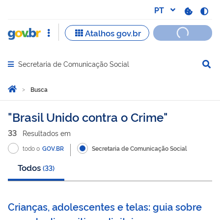
Secretaria de Comunicação Social
Abrir menu principal de navegação
Você está aqui:
Página Inicial
Busca
Busca
Brasil Unido contra o Crime
33
Resultado
s
em
todo o
GOV.BR
Secretaria de Comunicação Social
Todos
(
33
)
Crianças, adolescentes e telas: guia sobre