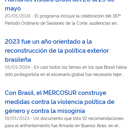
mayo
20/05/2024
-
El programa incluye la celebración del 167º
Período Ordinario de Sesiones de la Corte, audiencias en
Brasilia y en Manaos, un seminario internacional, actividades
académicas y participación de la sociedad civil, con
2023 fue un año orientado a la
transmisión en vivo por YouTube
reconstrucción de la política exterior
brasileña
05/01/2024
-
En casi todos los temas en los que Brasil había
sido protagonista en el escenario global fue necesario tejer
nuevos diálogos, tanto en el contexto global como regional
Con Brasil, el MERCOSUR construye
medidas contra la violencia política de
género y contra la misoginia
19/05/2023
-
Un documento que lista 10 recomendaciones
para el enfrentamiento fue firmado en Buenos Aires, en el
ámbito de la XXI Reunión de Ministras y Altas Autoridades de la