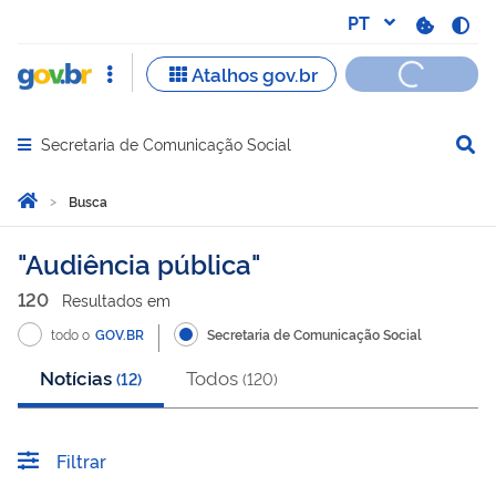
Secretaria de Comunicação Social
Abrir menu principal de navegação
Você está aqui:
Página Inicial
Busca
Busca
Audiência pública
120
Resultado
s
em
todo o
GOV.BR
Secretaria de Comunicação Social
Notícias
Todos
(
12
)
(
120
)
Filtrar