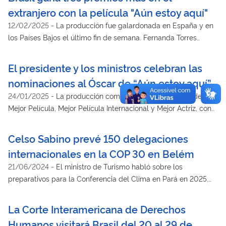
têm, e o potencial nocivo que seus conteúdos podem ter para
extranjero con la película "Aún estoy aquí"
grupos mais vulneráveis, como idosos, crianças e
12/02/2025
-
La producción fue galardonada en España y en
adolescentes. O projeto aproveita essa grande audiência deles
los Países Bajos el último fin de semana. Fernanda Torres
para disseminar boas práticas de educação midiática.
recibió un homenaje en Estados Unidos
El presidente y los ministros celebran las
nominaciones al Óscar de “Aún estoy aquí”
24/01/2025
-
La producción compite en las categorías de
Mejor Película, Mejor Película Internacional y Mejor Actriz, con
Fernanda Torres
Celso Sabino prevé 150 delegaciones
internacionales en la COP 30 en Belém
21/06/2024
-
El ministro de Turismo habló sobre los
preparativos para la Conferencia del Clima en Pará en 2025,
además de abordar las líneas de crédito para el sector
hotelero y el papel del turismo en la recuperación de Rio
La Corte Interamericana de Derechos
Grande do Sul
Humanos visitará Brasil del 20 al 29 de