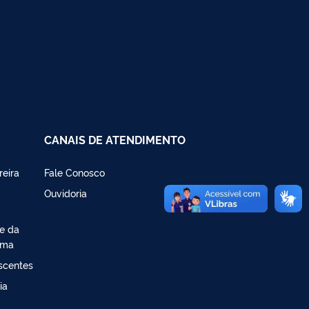
CANAIS DE ATENDIMENTO
reira
Fale Conosco
Ouvidoria
de da
ima
escentes
ia