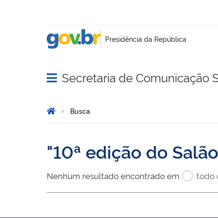
Secretaria de Comunicação S
Abrir menu principal de navegação
Você está aqui:
Página Inicial
Busca
Busca
10ª edição do Salã
Nenhum resultado encontrado em
todo