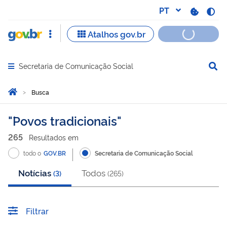
Secretaria de Comunicação Social
Abrir menu principal de navegação
Você está aqui:
Página Inicial
Busca
Busca
´Povos tradicionais
265
Resultado
s
em
todo o
GOV.BR
Secretaria de Comunicação Social
Notícias
Todos
(
3
)
(
265
)
Filtrar