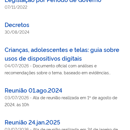
07/11/2022
Decretos
30/08/2024
Crianças, adolescentes e telas: guia sobre
usos de dispositivos digitais
04/07/2026
-
Documento oficial com análises e
recomendações sobre o tema, baseado em evidências
científicas e nas melhores práticas internacionais, inteiramente
comprometido com a construção de um ambiente digital mais
Reunião 01.ago.2024
saudável.
03/07/2026
-
Ata de reunião realizada em 1º de agosto de
2024, às 10h
Reunião 24.jan.2025
03/07/2026
-
Ata de reunião realizada em 24 de janeiro de