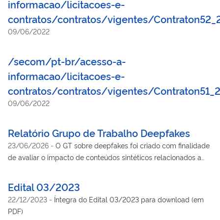
informacao/licitacoes-e-
contratos/contratos/vigentes/Contraton
09/06/2022
/secom/pt-br/acesso-a-
informacao/licitacoes-e-
contratos/contratos/vigentes/Contraton
09/06/2022
Relatório Grupo de Trabalho Deepfakes
23/06/2026
-
O GT sobre deepfakes foi criado com finalidade
de avaliar o impacto de conteúdos sintéticos relacionados a
pessoas naturais, gerados ou manipulados por tecnologias de
Inteligência Artificial, conhecidos como "deepfakes" e estudar o
Edital 03/2023
desenvolvimento de medidas para proteção de direitos
22/12/2023
-
Íntegra do Edital 03/2023 para download (em
fundamentais e contenção de fraudes e golpes
PDF)