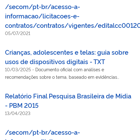
/secom/pt-br/acesso-a-
informacao/licitacoes-e-
contratos/contratos/vigentes/editalcc0012
05/07/2021
Crianças, adolescentes e telas: guia sobre
usos de dispositivos digitais - TXT
10/03/2025
-
Documento oficial com análises e
recomendações sobre o tema, baseado em evidências
científicas e nas melhores práticas internacionais, inteiramente
comprometido com a construção de um ambiente digital mais
Relatório Final Pesquisa Brasileira de Mídia
saudável.
- PBM 2015
13/04/2023
/secom/pt-br/acesso-a-