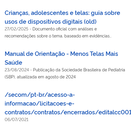
Crianças, adolescentes e telas: guia sobre
usos de dispositivos digitais (old)
27/02/2025
-
Documento oficial com análises e
recomendações sobre o tema, baseado em evidências
científicas e nas melhores práticas internacionais, inteiramente
comprometido com a construção de um ambiente digital mais
Manual de Orientação - Menos Telas Mais
saudável.
Saúde
23/08/2024
-
Publicação da Sociedade Brasileira de Pediatria
(SBP), atualizada em agosto de 2024
/secom/pt-br/acesso-a-
informacao/licitacoes-e-
contratos/contratos/encerrados/editalcc00
06/07/2021