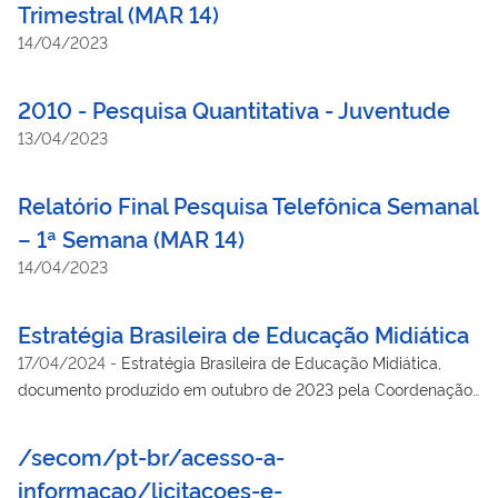
Trimestral (MAR 14)
14/04/2023
2010 - Pesquisa Quantitativa - Juventude
13/04/2023
Relatório Final Pesquisa Telefônica Semanal
– 1ª Semana (MAR 14)
14/04/2023
Estratégia Brasileira de Educação Midiática
17/04/2024
-
Estratégia Brasileira de Educação Midiática,
documento produzido em outubro de 2023 pela Coordenação-
Geral de Educação Midiática, do Departamento de Direitos na
Rede e Educação Midiática (Secretaria de Políticas Digitais da
/secom/pt-br/acesso-a-
Secretaria de Comunicação Social da Presidência da
informacao/licitacoes-e-
República)