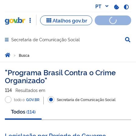
Secretaria de Comunicação Social
Abrir menu principal de navegação
Você está aqui:
Página Inicial
Busca
Busca
Programa Brasil Contra o Crime
Organizado
114
Resultado
s
em
todo o
GOV.BR
Secretaria de Comunicação Social
Todos
(
114
)
Legislação por Período de Governo