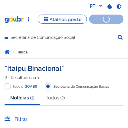
Secretaria de Comunicação Social
Abrir menu principal de navegação
Você está aqui:
Página Inicial
Busca
Busca
Itaipu Binacional
2
Resultado
s
em
todo o
GOV.BR
Secretaria de Comunicação Social
Notícias
Todos
(
1
)
(
2
)
Filtrar