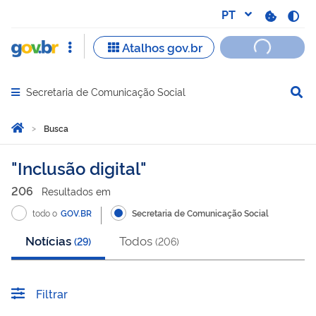
Secretaria de Comunicação Social
Abrir menu principal de navegação
Você está aqui:
Página Inicial
Busca
Busca
Inclusão digital
206
Resultado
s
em
todo o
GOV.BR
Secretaria de Comunicação Social
Notícias
Todos
(
29
)
(
206
)
Filtrar