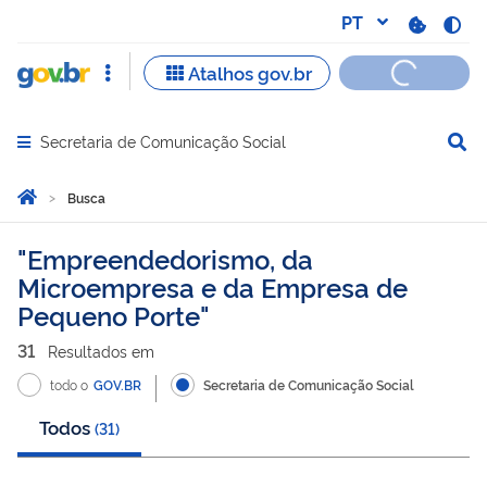
Secretaria de Comunicação Social
Abrir menu principal de navegação
Você está aqui:
Página Inicial
Busca
Busca
Empreendedorismo, da
Microempresa e da Empresa de
Pequeno Porte
31
Resultado
s
em
todo o
GOV.BR
Secretaria de Comunicação Social
Todos
(
31
)