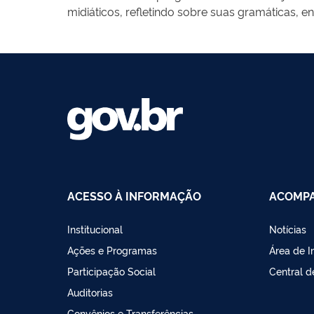
midiáticos, refletindo sobre suas gramáticas, 
partir de oficinas com alunos do ensino médio
letramento midiático e o diálogo entre diferen
Comunicação (Fabico/UFRGS). Todas as ativida
Pós-Graduação em Comunicação (PPGCOM) — e b
valorização da pesquisa em comunicação. Ao art
produtores conscientes de mídia, capazes de co
ACESSO À INFORMAÇÃO
ACOMPA
Institucional
Notícias
Ações e Programas
Área de 
Participação Social
Central 
Auditorias
Convênios e Transferências