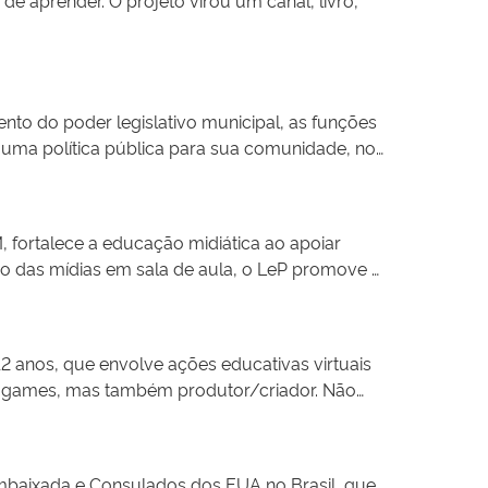
gem acessível, metodologia lúdica e ritmo
licativos de comunicação e serviços digitais
 A iniciativa gera impactos significativos ao
fraudes, estelionatos e desinformação no
tribui para o fortalecimento da autoestima e da
nto do poder legislativo municipal, as funções
de idosos, o projeto também beneficia famílias
r uma política pública para sua comunidade, no
re segurança digital. Outro diferencial da
nto e potencializando seu alcance em diferentes
M, fortalece a educação midiática ao apoiar
ico das mídias em sala de aula, o LeP promove a
o ao jornal, materiais didáticos, cursos EAD,
menta de transformação social e educativa,
12 anos, que envolve ações educativas virtuais
de games, mas também produtor/criador. Não
popular, a iniciativa é uma das primeiras a
iniciando-se no mercado de trabalho, em nível
mbaixada e Consulados dos EUA no Brasil, que