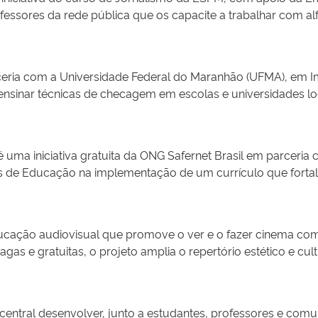
essores da rede pública que os capacite a trabalhar com al
 conteúdo do programa, gratuitos, baseiam-se nas diretrize
 ensino médio – e da Organização das Nações Unidas para a 
nidas pela Unesco: 1. Conhecimento e compreensão dos mei
eria com a Universidade Federal do Maranhão (UFMA), em Im
. Avaliação de textos de mídia e fontes de informação; 3. Pr
 ensinar técnicas de checagem em escolas e universidades 
 manuais para combater a desinformação. A agência de checa
ste, uma região que está destacada entre os desertos de notí
oticias.com); Podcast E-COAR e COAR Educa (Extensão Educaci
l é uma iniciativa gratuita da ONG Safernet Brasil em parceri
rsas áreas). Um dos destaques da iniciativa são os manuai
s de Educação na implementação de um currículo que fortale
l como combater a desinformação.
ção e um caderno com 40 horas de planos de aula baseados
Com base em marcos legais como a Base Nacional Comum Curri
 metodologia inclui encontros formativos, suporte pedagógi
cação audiovisual que promove o ver e o fazer cinema com c
ançou quase 1.000 escolas e mais de 100 mil estudantes de to
 pagas e gratuitas, o projeto amplia o repertório estético e cul
as imagens que consumimos e produzimos. A partir da histór
go com curtas-metragens brasileiros diversos com uma pluralid
lulares) são exibidas em tela grande e publicadas no YouTub
ntral desenvolver, junto a estudantes, professores e comun