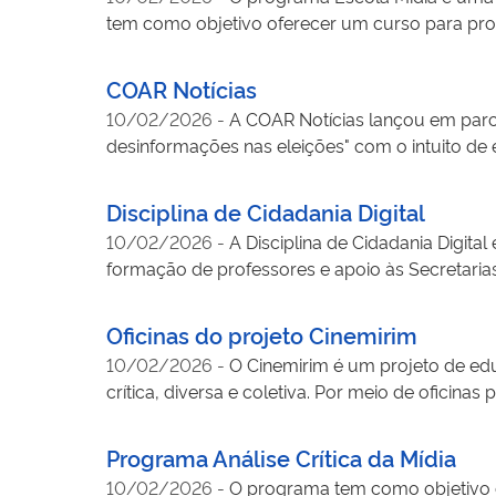
tem como objetivo oferecer um curso para prof
fundamental e ensino médio. As atividades e o
tanto para o ensino fundamental quanto para o
COAR Notícias
módulos seguem as três áreas temáticas defi
10/02/2026
-
A COAR Notícias lançou em parc
discursos democráticos e participação social; 2
desinformações nas eleições" com o intuito de
jornalística local. O projeto tem materiais e
desinformação no país, principalmente no Norde
Disciplina de Cidadania Digital
organização atua em três frentes: Site (coarn
10/02/2026
-
A Disciplina de Cidadania Digita
comunidade acadêmica e profissionais de dive
formação de professores e apoio às Secretaria
regionalizado para explicar de forma acessíve
escolas. O projeto oferece um curso de forma
finais do ensino fundamental e ensino médio. 
Oficinas do projeto Cinemirim
Estatuto da Criança e do Adolescente (ECA), a
10/02/2026
-
O Cinemirim é um projeto de edu
boas práticas. Desde 2021, a iniciativa já alc
crítica, diversa e coletiva. Por meio de oficinas
sobre linguagem, representação e tecnologia n
fotografia, luz, som, roteiro e edição, em diálo
Programa Análise Crítica da Mídia
temporal. As produções finais (gravadas com ce
10/02/2026
-
O programa tem como objetivo ce