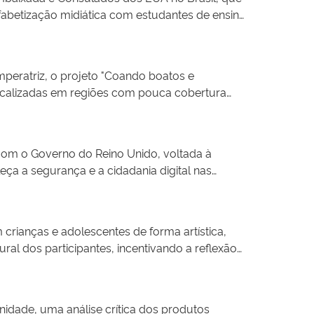
fabetização midiática com estudantes de ensino
s da Base Nacional Curricular Comum (BNCC) –
Educação, a Ciência e a Cultura (Unesco). Os
os de comunicação e informações para
peratriz, o projeto "Coando boatos e
odução e uso de mídia e informação.
localizadas em regiões com pouca cobertura
gem nasceu em 2019 no Piauí para combater a
cias, segundo o Atlas da Notícia do Projor. A
onal que oferece cursos gratuitos para a
a com o Governo do Reino Unido, voltada à
s, como o Coando Boatos, com conteúdo
ça a segurança e a cidadania digital nas
 em metodologias ativas, voltados aos anos
cular (BNCC), o Marco Civil da Internet e o
co, co-criação de recursos e reconhecimento de
rianças e adolescentes de forma artística,
das as 27 unidades da Federação.
tural dos participantes, incentivando a reflexão
ia do cinema há exercícios práticos com
ade étnica, cultural, religiosa, estética e
e, fortalecendo o protagonismo infantojuvenil.
idade, uma análise crítica dos produtos