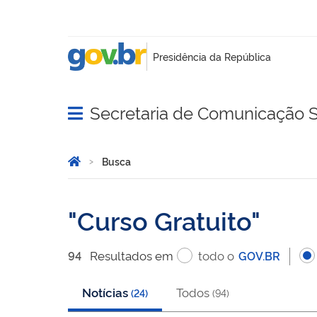
Secretaria de Comunicação S
Abrir menu principal de navegação
Você está aqui:
Página Inicial
Busca
Busca
Curso Gratuito
Resultado
s
em
todo o
94
GOV.BR
Notícias
Todos
(
24
)
(
94
)