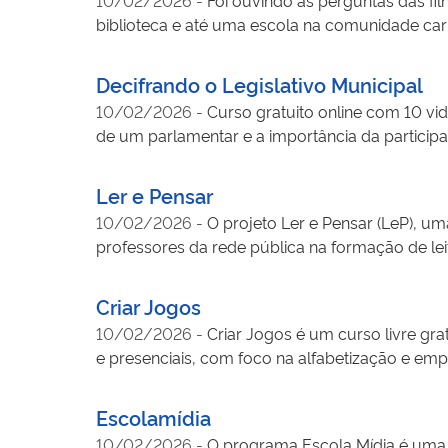
Sul, no Mato Grosso do Sul e na região amazôni
biblioteca e até uma escola na comunidade car
adaptado às necessidades dos participantes. A
até conteúdos relacionados à segurança digital,
fortalecer a autonomia e a inclusão digital da 
Decifrando o Legislativo Municipal
ambiente virtual. Além de ampliar o acesso segu
10/02/2026
-
Curso gratuito online com 10 vi
confiança dos participantes diante das transf
de um parlamentar e a importância da participa
e comunidades, estimulando práticas mais segur
"Transforme a sua cidade".
iniciativa é a disponibilização gratuita de to
Ler e Pensar
regiões do país.
10/02/2026
-
O projeto Ler e Pensar (LeP), um
professores da rede pública na formação de lei
leitura reflexiva e o engajamento com temas de
uma comunidade colaborativa e ações de recon
Criar Jogos
ampliando o repertório dos alunos e o protago
10/02/2026
-
Criar Jogos é um curso livre gr
e presenciais, com foco na alfabetização e e
existe nenhum tipo de cobrança de taxa ou mate
propor uma formação inicial em criação de gam
Escolamídia
nacional.
10/02/2026
-
O programa Escola Mídia é uma 