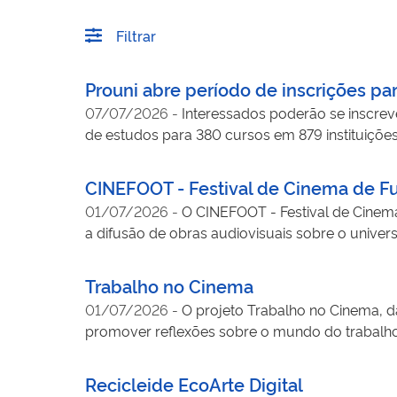
Filtrar
Prouni abre período de inscrições pa
07/07/2026
-
Interessados poderão se inscreve
de estudos para 380 cursos em 879 instituiçõe
CINEFOOT - Festival de Cinema de F
01/07/2026
-
O CINEFOOT - Festival de Cinema 
a difusão de obras audiovisuais sobre o unive
atividades formativas. Com entrada gratuita e r
cinematografia pouco presente nos circuitos co
Trabalho no Cinema
CINEFOOT desempenha um papel relevante na for
01/07/2026
-
O projeto Trabalho no Cinema, d
ações como a Mostra Dente de Leite, voltada ao 
promover reflexões sobre o mundo do trabalho, 
cultural, a educação audiovisual e o fortalecim
e extensão por meio de cineclubes, debates, pr
áreas e fortalecendo o diálogo entre universida
Recicleide EcoArte Digital
trabalho e sociedade, o projeto contribui para 