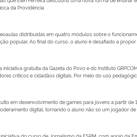
ca, oferecendo oficinas de alfabetização digital com lingua
ioca da Providência
s atividades abordam desde o uso básico de smartphones, ap
 à prevenção de golpes, à privacidade e à proteção de dados.
população idosa, reduzindo vulnerabilidades relacionadas a 
ro a serviços públicos, bancários e de saúde, o projeto con
deoaulas distribuídas em quatro módulos sobre o funcioname
ormações tecnológicas. Ao promover o empoderamento digital 
ção popular. Ao final do curso, o aluno é desafiado a propo
as no uso das tecnologias e ampliando a conscientização sob
dos os materiais produzidos, ampliando o acesso ao conhecime
a iniciativa gratuita da Gazeta do Povo e do Instituto GRPCO
tores críticos e cidadãos digitais. Por meio do uso pedagóg
 interesse público, oferecendo aos educadores acesso gratuit
hecimento. A metodologia valoriza a informação como ferra
nismo docente.
atuito em desenvolvimento de games para jovens a partir de 
mpoderamento digital, tornando o aluno não só um jogador 
rial pedagógico. Trabalhando tecnologia de forma simples e 
es com foco em alunos da rede pública de ensino e jovens 
iniciativa do curso de Jornalismo da ESPM, com apoio da E