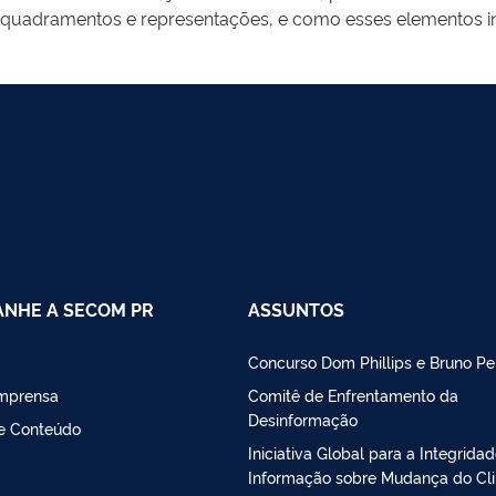
enquadramentos e representações, e como esses elementos in
, minicursos para professores da rede pública e palestras 
tes níveis de ensino, integrando graduação e pós-graduação 
des são gratuitas e conduzidas por voluntários — professo
uscam ampliar o acesso ao pensamento crítico sobre a míd
icular teoria e prática, o programa contribui para que estu
mpreender e intervir no ecossistema informacional de forma 
NHE A SECOM PR
ASSUNTOS
Concurso Dom Phillips e Bruno Pe
Imprensa
Comitê de Enfrentamento da
Desinformação
de Conteúdo
Iniciativa Global para a Integrida
Informação sobre Mudança do Cl