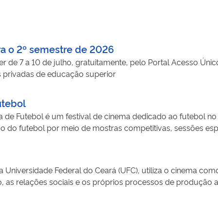
ra o 2º semestre de 2026
r de 7 a 10 de julho, gratuitamente, pelo Portal Acesso Únic
s privadas de educação superior
utebol
de Futebol é um festival de cinema dedicado ao futebol no B
rso do futebol por meio de mostras competitivas, sessões es
ecursos de acessibilidade, o festival amplia o acesso à cultu
merciais. Além de valorizar a memória esportiva e incentivar
mação de público para o cinema. A iniciativa alcança difer
a Universidade Federal do Ceará (UFC), utiliza o cinema co
público infantojuvenil, e oficinas de iniciação audiovisual 
as relações sociais e os próprios processos de produção audi
ento do setor cinematográfico brasileiro.
ogramas de rádio, oficinas, cursos e produção de conteúdos 
de e comunidade. Ao incentivar a análise crítica das narrati
a formação de cidadãos mais conscientes, críticos e participa