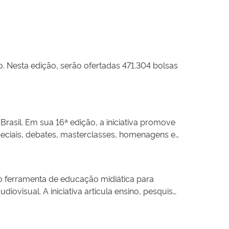
o. Nesta edição, serão ofertadas 471.304 bolsas
rasil. Em sua 16ª edição, a iniciativa promove
peciais, debates, masterclasses, homenagens e
ra e fortalece a circulação de uma
 a produção de filmes sobre futebol, o
entes gerações e perfis sociais por meio de
mo ferramenta de educação midiática para
para jovens, contribuindo para a democratização
ovisual. A iniciativa articula ensino, pesquisa
críticos, reunindo estudantes de diferentes
vas audiovisuais e de suas representações sobre
tivos. Além de ampliar o acesso à cultura e ao