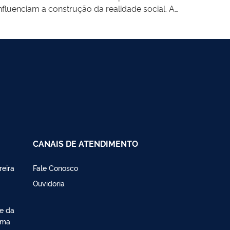
fluenciam a construção da realidade social. A
abertas à comunidade, o programa promove o
da Faculdade de Biblioteconomia e
res, mestrandos e doutorandos do Programa de
ia, fortalecendo a formação cidadã e a
dantes e educadores se tornem leitores e
ética, reflexiva e transformadora.
CANAIS DE ATENDIMENTO
reira
Fale Conosco
Ouvidoria
de da
ima