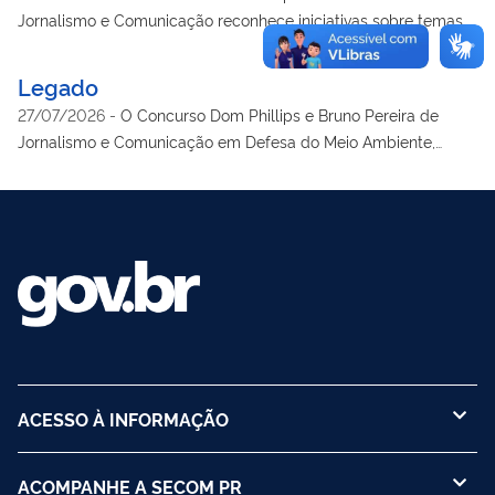
Jornalismo e Comunicação reconhece iniciativas sobre temas
em defesa do meio ambiente, povos indígenas e comunidades
tradicionais. São seis categorias que podem ser submetidas de
Legado
acordo com o edital. Podem participar as veiculadas em meios
27/07/2026
-
O Concurso Dom Phillips e Bruno Pereira de
impressos ou eletrônicos a partir de janeiro de 2023.
Jornalismo e Comunicação em Defesa do Meio Ambiente,
Povos Indígenas e Comunidades Tradicionais em sua primeira
edição homenageia dois defensores ambientalistas que
transformaram a proteção da Amazônia e dos povos indígenas
em compromisso permanente.
ACESSO À INFORMAÇÃO
ACOMPANHE A SECOM PR