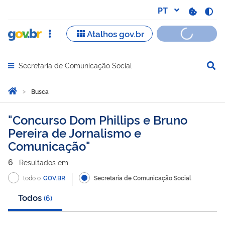
Secretaria de Comunicação Social
Abrir menu principal de navegação
Você está aqui:
Página Inicial
Busca
Busca
Concurso Dom Phillips e Bruno
Pereira de Jornalismo e
Comunicação
6
Resultado
s
em
todo o
GOV.BR
Secretaria de Comunicação Social
Todos
(
6
)