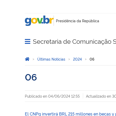
Secretaria de Comunicação S
Abrir menu principal de navegação
Você está aqui:
Inicio
Últimas Noticias
2024
06
06
Publicado en
04/06/2024 12:55
Actualizado en
3
El CNPq invertirá BRL 215 millones en becas y 