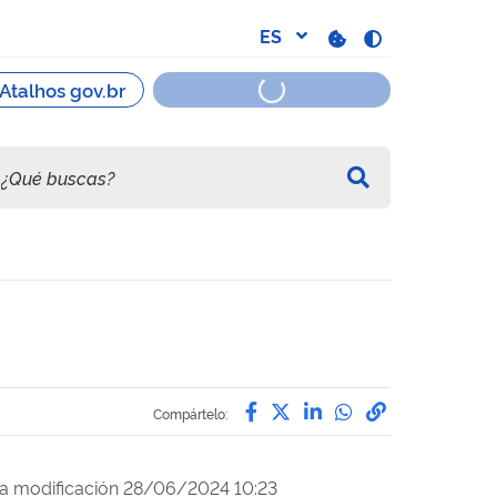
Compártelo por Facebo
Compártelo por Twitt
Compártelo por L
Compártelo p
Enlace para
Compártelo:
a modificación 28/06/2024 10:23