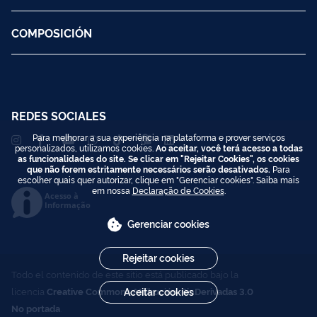
COMPOSICIÓN
REDES SOCIALES
Para melhorar a sua experiência na plataforma e prover serviços
personalizados, utilizamos cookies.
Ao aceitar, você terá acesso a todas
as funcionalidades do site. Se clicar em "Rejeitar Cookies", os cookies
que não forem estritamente necessários serão desativados.
Para
escolher quais quer autorizar, clique em "Gerenciar cookies". Saiba mais
em nossa
Declaração de Cookies
.
Acesso à
Informação
Gerenciar cookies
Rejeitar cookies
Todo el contenido de este sitio está publicado bajo la
Aceitar cookies
licencia
Creative Commons Atribución-SinDerivadas 3.0
No portada
.