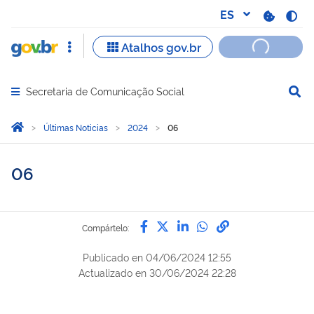
Secretaria de Comunicação Social
Abrir menu principal de navegação
Você está aqui:
Inicio
Últimas Noticias
2024
06
06
Compártelo por Facebook
Compártelo por Twitter
Compártelo por Lin
Compártelo por
Enlace para C
Compártelo:
Publicado en
04/06/2024 12:55
Actualizado en
30/06/2024 22:28