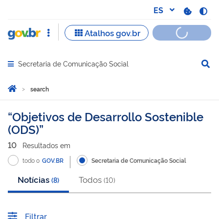
Secretaria de Comunicação Social
Abrir menu principal de navegação
Você está aqui:
Inicio
search
search
Objetivos de Desarrollo Sostenible
(ODS)
10
Resultado
s
em
todo o
GOV.BR
Secretaria de Comunicação Social
Notícias
Todos
(
8
)
(
10
)
Filtrar