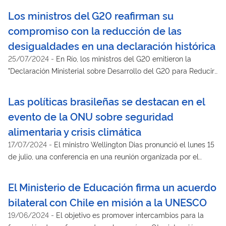
conocimientos con el fin de erradicar el hambre y la pobreza
Los ministros del G20 reafirman su
compromiso con la reducción de las
desigualdades en una declaración histórica
25/07/2024
-
En Río, los ministros del G20 emitieron la
"Declaración Ministerial sobre Desarrollo del G20 para Reducir
las Desigualdades". El documento compromete a los países
con el desarrollo sostenible y las políticas inclusivas,
Las políticas brasileñas se destacan en el
subrayando la importancia de la cooperación internacional
evento de la ONU sobre seguridad
para hacer frente a las desigualdades globales
alimentaria y crisis climática
17/07/2024
-
El ministro Wellington Dias pronunció el lunes 15
de julio, una conferencia en una reunión organizada por el
Gobierno de Alemania, en paralelo al Foro Político sobre
Desarrollo Sostenible que se celebra en Estados Unidos
El Ministerio de Educación firma un acuerdo
bilateral con Chile en misión a la UNESCO
19/06/2024
-
El objetivo es promover intercambios para la