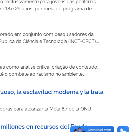
o exclusivamente para jovens das periferias
tre 18 e 29 anos, por meio do programa de
senvolvimento de uma consciência crítica
us territórios e a atuarem como produtores de
laborado em conjunto com pesquisadores da
Pública da Ciência e Tecnologia (INCT-CPCT),
T-DSI). Dirigido a profissionais do Sistema
roversos e com potencial de impactar o bem-
valorização da ciência e das políticas
as como análise crítica, criação de conteúdo,
nformação de notícias sobre saúde e sugere
até o combate ao racismo no ambiente
inclui projetos, oficinas, estudos de caso e
nstagram, onde compartilha conteúdos.
rzoso, la esclavitud moderna y la trata
adoras para alcanzar la Meta 8.7 de la ONU
 millones en recursos del Fondo