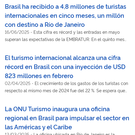
Brasil ha recibido a 4,8 millones de turistas
internacionales en cinco meses, un millón
con destino a Río de Janeiro
16/06/2025
-
Esta cifra es récord y las entradas en mayo
superan las expectativas de la EMBRATUR. En el quinto mes
del año, se registraron 461.341 llegadas, lo que supone un 37,4
% más que en el mismo mes del año pasado
El turismo internacional alcanza una cifra
récord en Brasil con una inyección de USD
823 millones en febrero
02/04/2025
-
El crecimiento de los gastos de los turistas con
respecto al mismo mes de 2024 fue del 22 %. Se espera que
los eventos internacionales, como la COP30, atraigan aún más
visitantes al país este año
La ONU Turismo inaugura una oficina
regional en Brasil para impulsar el sector en
las Américas y el Caribe
12/03/2025
-
La oficina ubicada en Río de Janeiro es la