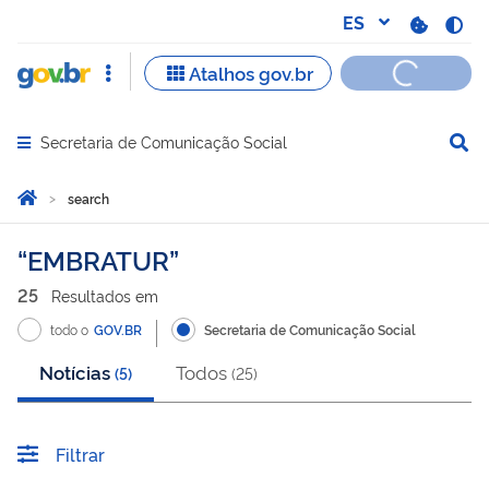
Secretaria de Comunicação Social
Abrir menu principal de navegação
Você está aqui:
Inicio
search
search
EMBRATUR
25
Resultado
s
em
todo o
GOV.BR
Secretaria de Comunicação Social
Notícias
Todos
(
5
)
(
25
)
Filtrar