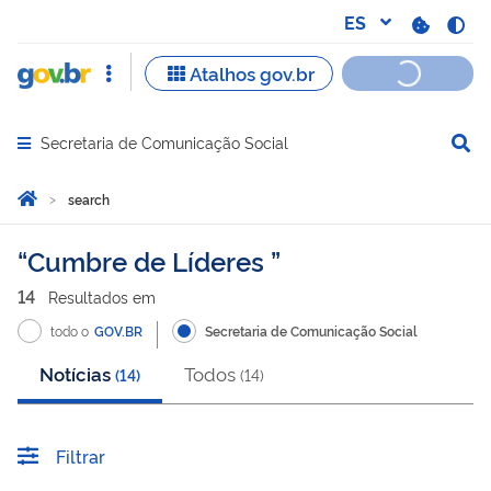
Secretaria de Comunicação Social
Abrir menu principal de navegação
Você está aqui:
Inicio
search
search
Cumbre de Líderes
14
Resultado
s
em
todo o
GOV.BR
Secretaria de Comunicação Social
Notícias
Todos
(
14
)
(
14
)
Filtrar