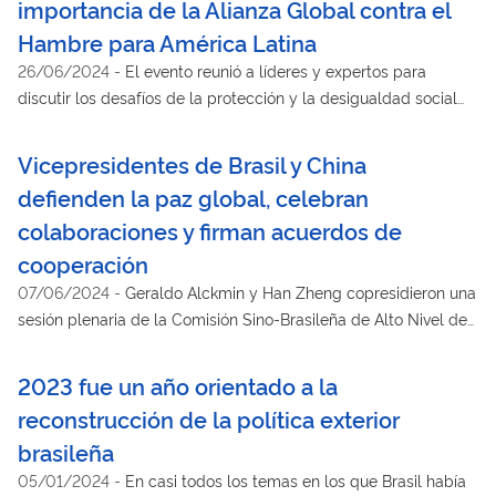
importancia de la Alianza Global contra el
Hambre para América Latina
26/06/2024
-
El evento reunió a líderes y expertos para
discutir los desafíos de la protección y la desigualdad social
en la región y además sirvió como preparación para la II
Cumbre Mundial para el Desarrollo Social, en 2025
Vicepresidentes de Brasil y China
defienden la paz global, celebran
colaboraciones y firman acuerdos de
cooperación
07/06/2024
-
Geraldo Alckmin y Han Zheng copresidieron una
sesión plenaria de la Comisión Sino-Brasileña de Alto Nivel de
Concertación (COSBAN) en Pekín, China.
2023 fue un año orientado a la
reconstrucción de la política exterior
brasileña
05/01/2024
-
En casi todos los temas en los que Brasil había