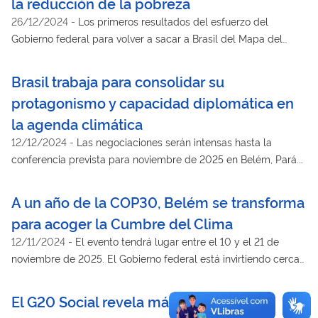
la reducción de la pobreza
26/12/2024
-
Los primeros resultados del esfuerzo del
Gobierno federal para volver a sacar a Brasil del Mapa del
Hambre han comenzado a aparecer: 24,4 millones de personas
han salido de la situación de inseguridad alimentaria grave y la
Brasil trabaja para consolidar su
pobreza en Brasil cayó al nivel más bajo desde 2012
protagonismo y capacidad diplomática en
la agenda climática
12/12/2024
-
Las negociaciones serán intensas hasta la
conferencia prevista para noviembre de 2025 en Belém, Pará.
Los desafíos son aún mayores tras los resultados de la COP29
en Bakú
A un año de la COP30, Belém se transforma
para acoger la Cumbre del Clima
12/11/2024
-
El evento tendrá lugar entre el 10 y el 21 de
noviembre de 2025. El Gobierno federal está invirtiendo cerca
de BRL 4,7 mil millones en los preparativos, lo que incluye
fondos del Presupuesto de la Unión, del BNDES y de Itaipú
El G20 Social revela más detalles de su