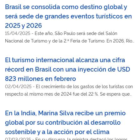
Brasil se consolida como destino global y
será sede de grandes eventos turísticos en
2025 y 2026
15/04/2025
-
Este año, São Paulo será sede del Salón
Nacional de Turismo y de la 2.ª Feria de Turismo. En 2026, Río
de Janeiro será el escenario de la 3.ª Cumbre de Turismo de la
ONU Turismo para África y las Américas
El turismo internacional alcanza una cifra
récord en Brasil con una inyección de USD
823 millones en febrero
02/04/2025
-
El crecimiento de los gastos de los turistas con
respecto al mismo mes de 2024 fue del 22 %. Se espera que
los eventos internacionales, como la COP30, atraigan aún más
visitantes al país este año
En la India, Marina Silva recibe un premio
global por su contribución al desarrollo
sostenible y a la acción por el clima
07/03/2025
-
En su discurso, la ministra destacó los logros