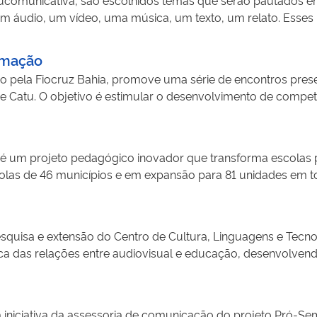
om estudantes, professores, gestores escolares e profissiona
m áudio, um vídeo, uma música, um texto, um relato. Esses 
jeto também prevê a produção de materiais informativos e 
de um projetor durante a roda de conversa quando são feit
 e mostras de ciência, construídos a partir de processos de d
são apresentados em uma rádio poste instalada no interior d
 busca desenvolver produtos digitais experimentais, incluindo
ormação
unos do curso de Pedagogia e alunas da UATI (Universidade A
saúde nas mídias digitais e estimular o protagonismo dos jo
ado pela Fiocruz Bahia, promove uma série de encontros pre
e Catu. O objetivo é estimular o desenvolvimento de competê
ahia. Nas atividades os estudantes entendem, de forma práti
falsas narrativas que tentam descredibilizar a eficácia da 
a é um projeto pedagógico inovador que transforma escolas
colas de 46 municípios e em expansão para 81 unidades em tod
ão e veiculação regular de conteúdos noticiosos sobre a esco
apuração e expressão em múltiplas linguagens, a iniciativa a
esquisa e extensão do Centro de Cultura, Linguagens e Tecn
ca das relações entre audiovisual e educação, desenvolvend
formação voltadas tanto para professores quanto para estud
niciativa da assessoria de comunicação do projeto Pró-Se