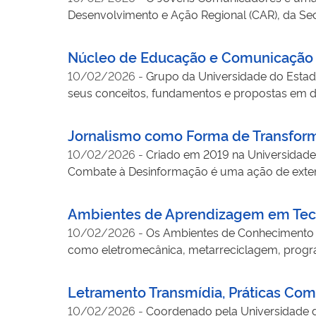
Desenvolvimento e Ação Regional (CAR), da Sec
anos em comunicação e cidadania. Já capacitou 
uma trilha formativa que inclui fotografia, audio
Núcleo de Educação e Comunicaçã
internacionais como a ONU e o BID.
10/02/2026
-
Grupo da Universidade do Estado
seus conceitos, fundamentos e propostas em d
dos cursos de pedagogia e de jornalismo, rea
desenvolve projeto de pesquisa para identificar
Jornalismo como Forma de Transfor
pertencente ao acervo Dom José Rodrigues, d
10/02/2026
-
Criado em 2019 na Universidade
Combate à Desinformação é uma ação de extensã
base no site Avoador e sua editoria de checage
enfrentamento à desinformação. Suas ações inc
Ambientes de Aprendizagem em Tec
realização do evento Jornalismo Importa, fort
10/02/2026
-
Os Ambientes de Conhecimento Ab
como eletromecânica, metarreciclagem, programa
desenvolvimento de habilidades por meio da p
inteligência coletiva entre professores e estu
Letramento Transmídia, Práticas Comu
sistematizar saberes por meio da criação de Re
10/02/2026
-
Coordenado pela Universidade de