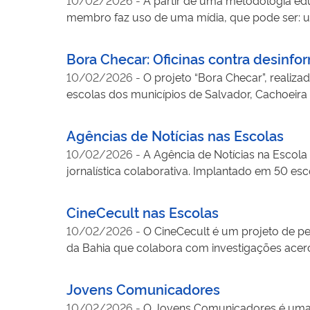
educação midiática e a divulgação científica c
membro faz uso de uma mídia, que pode ser: u
enfrentamento à desinformação em saúde. O pro
grupo de WhatsApp e são socializados através 
guias, infográficos, cartoons, jogos interativos
etc. A partir das rodas se criam podcasts que 
segmentos da sociedade. Além disso, a iniciativa
Bora Checar: Oficinas contra desinf
Bahia, em Juazeiro da Bahia. A ação envolve al
para disseminar informações confiáveis sobre 
10/02/2026
-
O projeto “Bora Checar”, realiz
escolas dos municípios de Salvador, Cachoeira 
estudantes de escolas públicas do estado da B
sobre saúde, ciência e meio ambiente, como as 
Agências de Notícias nas Escolas
manutenção da saúde pública.
10/02/2026
-
A Agência de Notícias na Escol
jornalística colaborativa. Implantado em 50 es
projeto envolve estudantes e docentes na criaç
desenvolvimento de habilidades de observação, 
CineCecult nas Escolas
cidadã, fortalecendo o protagonismo juvenil.
10/02/2026
-
O CineCecult é um projeto de p
da Bahia que colabora com investigações acer
audiovisuais e aplicando-as em atividades de 
cidade de Santo Amaro da Purificação (BA).
Jovens Comunicadores
10/02/2026
-
O Jovens Comunicadores é uma i