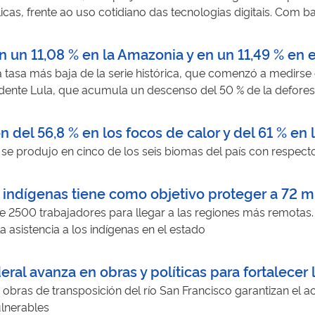
as, frente ao uso cotidiano das tecnologias digitais. Com ba
municacionais adquiridas em espaços informais de aprendiza
áticas sociotécnicas dos jovens. A metodologia inclui oficina
n un 11,08 % en la Amazonia y en un 11,49 % en 
ntam a educação midiática. O projeto reconhece os jovens
a tasa más baja de la serie histórica, que comenzó a medirse
ica e inclusiva, em sintonia com a BNCC e os desafios da cultu
sidente Lula, que acumula un descenso del 50 % de la defore
ión del 56,8 % en los focos de calor y del 61 % 
se produjo en cinco de los seis biomas del país con respecto
indígenas tiene como objetivo proteger a 72 mi
e 2500 trabajadores para llegar a las regiones más remotas.
a asistencia a los indígenas en el estado
eral avanza en obras y políticas para fortalecer 
 obras de transposición del río San Francisco garantizan el a
ulnerables