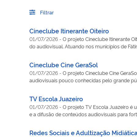
Filtrar
Cineclube Itinerante Oiteiro
01/07/2026
-
O projeto Cineclube Itinerante Oi
do audiovisual. Atuando nos municípios de Fáti
videorreportagens e registros culturais, além 
quintais e terreiros em espaços de encontro, re
Cineclube Cine GeraSol
audiovisual em territórios frequentemente afasta
01/07/2026
-
O projeto Cineclube Cine GeraSol
culturais do semiárido baiano, o projeto forta
audiovisuais pouco conhecidas pelo grande púb
realidades locais.
atividades do Cineclube Cine GeraSol, a oficin
Brasil, promovendo reflexões sobre criação, cir
TV Escola Juazeiro
ficam fora dos circuitos tradicionais de exibiç
01/07/2026
-
O projeto TV Escola Juazeiro é 
formação crítica de públicos e realizadores, o 
e a difusão de conteúdos audiovisuais para fo
obras, promovendo novos olhares sobre a diver
entre escolas, gestão educacional e comunidade. 
e informativos, promovendo o protagonismo d
Redes Sociais e Adultização Midiátic
formativo, o projeto contribui para o desenvolv