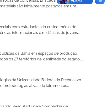
is da atenção primária à saúde, com foco no
materiais são inicialmente postados em um
comunicacionais, como vídeos, cartilhas,
os os debates, discussões, posicionamentos,
iálogo e troca com estudantes e diferentes
o campus III da Universidade do Estado da
 recursos associados à inteligência artificial,
berta à Terceira Idade).
vens na produção e na circulação de conteúdos.
senciais com estudantes do ensino médio de
ncias informacionais e midiáticas de jovens
ca, como detectar e enfrentar a desinformação
vacina como uma tecnologia fundamental para a
 públicas da Bahia em espaços de produção
os os 27 territórios de identidade do estado, o
la e seu território. Com foco no
lia prática profissional simulada à formação
ologias da Universidade Federal do Recôncavo
o metodologias ativas de letramentos
antes do ensino básico em escolas públicas da
miárido, executado pela Companhia de