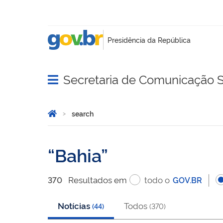
Secretaria de Comunicação S
Abrir menu principal de navegação
Você está aqui:
Inicio
search
search
Bahia
Resultado
s
em
todo o
370
GOV.BR
Notícias
Todos
(
44
)
(
370
)