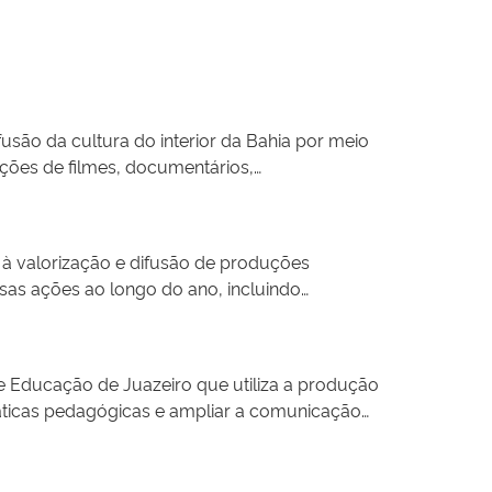
ifusão da cultura do interior da Bahia por meio
ições de filmes, documentários,
 cinema a comunidades rurais, transformando
ocratização do acesso ao cinema e à produção
às histórias, identidades e manifestações
a à valorização e difusão de produções
 promove o reconhecimento e a valorização das
sas ações ao longo do ano, incluindo
es formativas em diferentes territórios do
iar a visibilidade de obras que frequentemente
preservação audiovisual. Além de fortalecer a
e Educação de Juazeiro que utiliza a produção
do cinema, do desenvolvimento à circulação das
ráticas pedagógicas e ampliar a comunicação
s educativos, culturais, artísticos, científicos
o integrar educação e mídia em um ambiente
autoria e a leitura crítica da informação. Além