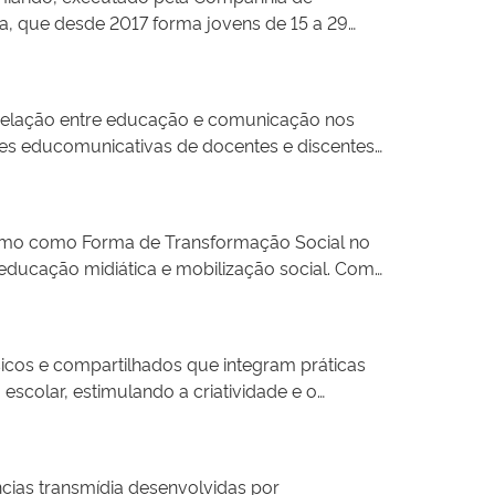
a, que desde 2017 forma jovens de 15 a 29
agricultores familiares em 32 municípios, com
va é fruto de parcerias com instituições
r-relação entre educação e comunicação nos
es educomunicativas de docentes e discentes
tes do curso de pedagogia uma rádio-escola e
ibliográfico/documental, a partir do material
ismo como Forma de Transformação Social no
educação midiática e mobilização social. Com
a com foco na informação qualificada e no
sores e estudantes da rede pública e a
sinformação.
icos e compartilhados que integram práticas
escolar, estimulando a criatividade e o
rativos. Esses ambientes promovem uma
rmação Humana, com potencial de gerar e
ducação inovadora, inclusiva e conectada.
ncias transmídia desenvolvidas por