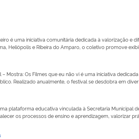
teiro é uma iniciativa comunitária dedicada à valorização e d
ma, Heliópolis e Ribeira do Amparo, o coletivo promove exib
do projeto Cinema no Terreiro, que leva sessões públicas de
flexão e acesso à cultura. A iniciativa contribui para a dem
dos dos circuitos culturais tradicionais. Ao dar visibilidade 
 – Mostra: Os Filmes que eu não vi é uma iniciativa dedicad
lece a participação comunitária, amplia o acesso à cultura e
lico. Realizado anualmente, o festival se desdobra em diver
a Engenharia da Produção no Cinema, palestras, debates e açõ
culação e acesso ao cinema. A iniciativa contribui para ampl
ão, estimulando o debate sobre os desafios da distribuição e 
uma plataforma educativa vinculada à Secretaria Municipal d
projeto incentiva a reflexão sobre toda a cadeia produtiva 
rtalecer os processos de ensino e aprendizagem, valorizar p
sidade da produção cinematográfica brasileira.
A iniciativa atua na criação e na disponibilização de conteúdo
e estudantes e educadores por meio da educomunicação. A
a
imento de competências criativas e midiáticas, estimulando a 