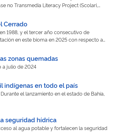
se no Transmedia Literacy Project (Scolari,
gem, subsidiando a criação de estratégias
s, entrevistas, registros de uso de mídia e um
el Cerrado
 como protagonistas na construção de saberes
 en 1988, y el tercer año consecutivo de
ra digital contemporânea.
stación en este bioma en 2025 con respecto a
en las zonas quemadas
 a julio de 2024
l indígenas en todo el país
 Durante el lanzamiento en el estado de Bahía,
la seguridad hídrica
cceso al agua potable y fortalecen la seguridad