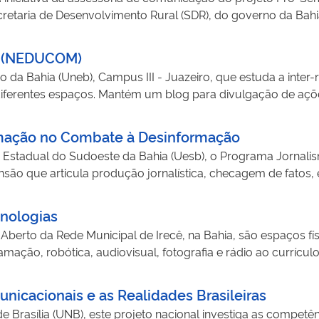
retaria de Desenvolvimento Rural (SDR), do governo da Bahi
450 jovens quilombolas, indígenas, assentados e filhos de 
visual, produção textual, cordel e marketing digital. A iniciati
o (NEDUCOM)
 da Bahia (Uneb), Campus III - Juazeiro, que estuda a inte
iferentes espaços. Mantém um blog para divulgação de açõ
liza em parceria com escola Pedro Raimundo Rego e estudan
 as relações entre comunicação e religião, mediante estudo b
mação no Combate à Desinformação
a Uneb.
 Estadual do Sudoeste da Bahia (Uesb), o Programa Jornal
o que articula produção jornalística, checagem de fatos, 
m Xereta, o programa atua na região de Vitória da Conquist
luem publicações educativas nas redes, formação de profes
nologias
alecendo o papel do jornalismo como ferramenta contra a de
erto da Rede Municipal de Irecê, na Bahia, são espaços fís
ção, robótica, audiovisual, fotografia e rádio ao currículo 
rodução de jogos, vídeos, jornais e outros projetos colabo
dantes e são parte estruturante do Currículo por Ciclo de Fo
nicacionais e as Realidades Brasileiras
cursos Educacionais Abertos e Digitais, fortalecendo uma e
 Brasília (UNB), este projeto nacional investiga as competê