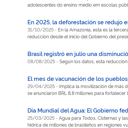
adolescentes do ensino médio em escolas públic
2018), a pesquisa busca mapear habilidades co
pedagógicas e políticas públicas alinhadas às pr
En 2025, la deforestación se redujo e
mapa taxonômico com nove dimensões que orie
31/10/2025
-
En la Amazonia, esta es la tercer
digitais e propõe uma alfabetização crítica, ét
reducción desde el inicio del Gobierno del pre
2022
Brasil registró en julio una disminuc
08/08/2025
-
Según los datos, esta reducción 
El mes de vacunación de los pueblos 
29/04/2025
-
Implica la movilización de más d
se anunciaron BRL 8,8 millones para fortalecer l
Día Mundial del Agua: El Gobierno fed
25/03/2025
-
Agua para Todos, Cisternas y las
hídrica de millones de brasileños en regiones v