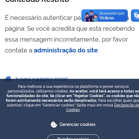
É necessário autenticar para visualizar essa
página. Se você acredita que está recebendo
essa mensagem incorretamente, por favor
contate a
administração do site
.
Ir para a página inicial
Para melhorar a sua experiência na plataforma e prover serviços
personalizados, utilizamos cookies.
Ao aceitar, você terá acesso a todas as
funcionalidades do site. Se clicar em "Rejeitar Cookies", os cookies que nã
forem estritamente necessários serão desativados.
Para escolher quais que
autorizar, clique em "Gerenciar cookies". Saiba mais em nossa
Declaração d
Cookies
.
Gerenciar cookies
Rejeitar cookies