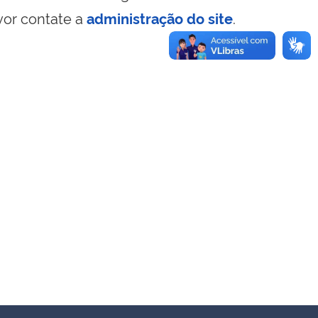
vor contate a
administração do site
.